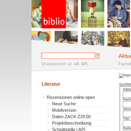
Aktu
aA
aA
Druckansicht
.
Fachst
aA
Literatur
Suchfe
ISBN
Rezensionen online open
Nac
Neue Suche
Vorn
Mobilversion
Daten ZACK Z39.50
Titel
Projektbeschreibung
Reih
Schnittstelle | API