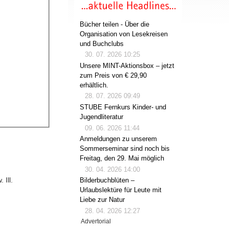
Bücher teilen - Über die
Organisation von Lesekreisen
und Buchclubs
30. 07. 2026 10:25
Unsere MINT-Aktionsbox – jetzt
zum Preis von € 29,90
erhältlich.
28. 07. 2026 09:49
STUBE Fernkurs Kinder- und
Jugendliteratur
09. 06. 2026 11:44
Anmeldungen zu unserem
Sommerseminar sind noch bis
Freitag, den 29. Mai möglich
30. 04. 2026 14:00
Ill.
Bilderbuchblüten –
Urlaubslektüre für Leute mit
Liebe zur Natur
28. 04. 2026 12:27
Advertorial