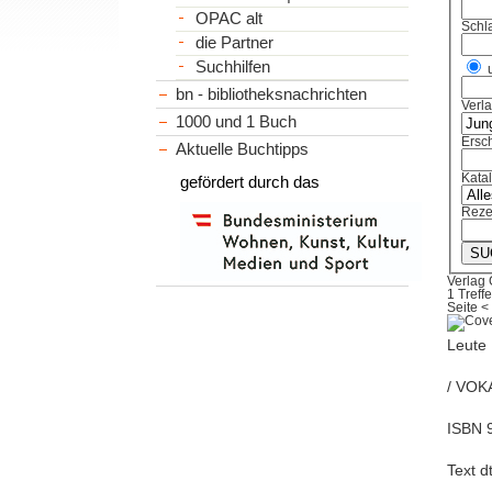
OPAC alt
Schl
die Partner
Suchhilfen
bn - bibliotheksnachrichten
Verl
1000 und 1 Buch
Ersch
Aktuelle Buchtipps
Kata
gefördert durch das
Reze
Verlag 
1 Treffe
Seite
<
Leute
/ VOKA
ISBN 
Text d