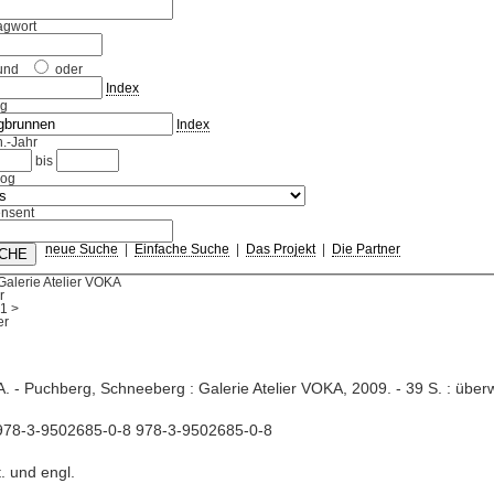
agwort
und
oder
Index
ag
Index
.-Jahr
bis
log
nsent
neue Suche
|
Einfache Suche
|
Das Projekt
|
Die Partner
Galerie Atelier VOKA
r
1
>
. - Puchberg, Schneeberg : Galerie Atelier VOKA, 2009. - 39 S. : überw. 
978-3-9502685-0-8 978-3-9502685-0-8
t. und engl.