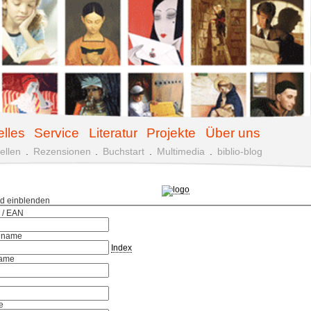
elles
Service
Literatur
Projekte
Über uns
ellen
.
Rezensionen
.
Buchstart
.
Multimedia
.
biblio-blog
ld einblenden
 / EAN
hname
Index
ame
e