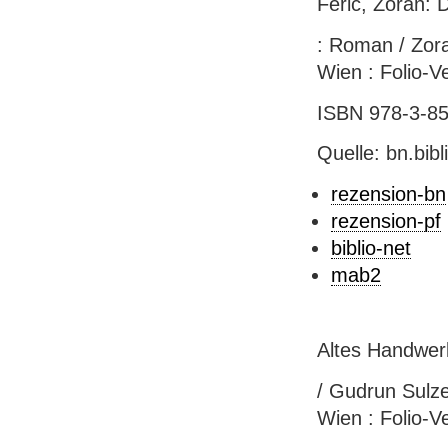
Feric, Zoran: 
: Roman / Zora
Wien : Folio-Ve
ISBN 978-3-852
Quelle: bn.bib
rezension-bn
rezension-pf
biblio-net
mab2
Altes Handwer
/ Gudrun Sulze
Wien : Folio-Ver