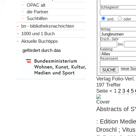
OPAC alt
Schlagwort
die Partner
Suchhilfen
und
oder
bn - bibliotheksnachrichten
Verlag
1000 und 1 Buch
Ersch.-Jahr
Aktuelle Buchtipps
bis
Katalog
gefördert durch das
Rezensent
neue Su
Verlag Folio-Verl.
197 Treffer
Seite
<
1
2
3
4
5
Abstracts of 
: Edition Medi
Droschl ; Vitus