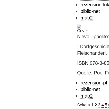
rezension-lu
biblio-net
mab2
Nievo, Ippolit
: Dorfgeschicht
Fleischanderl. 
ISBN 978-3-852
Quelle: Pool Fe
rezension-pf
biblio-net
mab2
Seite
<
1
2
3
4
5