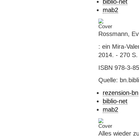
biblio-net
mab2
Rossmann, Eva:
: ein Mira-Val
2014. - 270 S.
ISBN 978-3-852
Quelle: bn.bib
rezension-bn
biblio-net
mab2
Alles wieder z