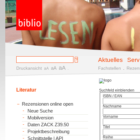
Aktuelles
Serv
aA
aA
Druckansicht
.
Fachstellen
.
Rezen
aA
Literatur
Suchfeld einblenden
ISBN / EAN
Rezensionen online open
Nachname
Neue Suche
Vorname
Mobilversion
Daten ZACK Z39.50
Titel
Projektbeschreibung
Reihe
Schnittstelle | API