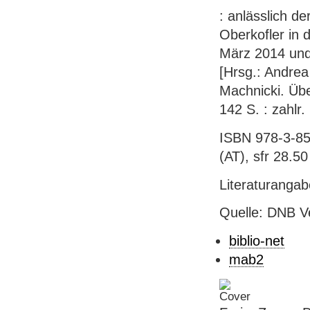
: anlässlich d
Oberkofler in 
März 2014 und 
[Hrsg.: Andre
Machnicki. Über
142 S. : zahlr.
ISBN 978-3-85
(AT), sfr 28.50 
Literaturanga
Quelle: DNB V
biblio-net
mab2