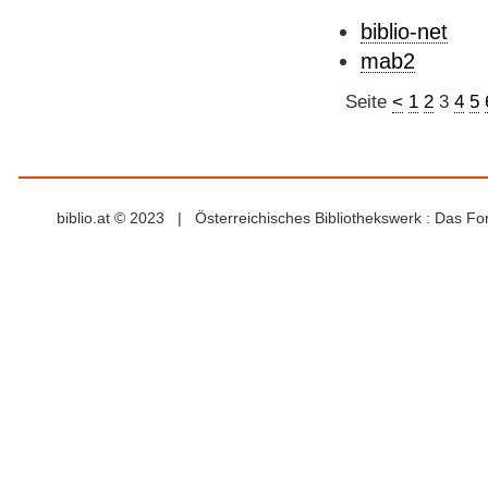
biblio-net
mab2
Seite
<
1
2
3
4
5
biblio.at © 2023 | Österreichisches Bibliothekswerk : Das F