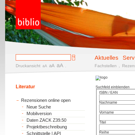
Aktuelles
Serv
aA
aA
Druckansicht
.
Fachstellen
.
Rezen
aA
Literatur
Suchfeld einblenden
ISBN / EAN
Rezensionen online open
Nachname
Neue Suche
Vorname
Mobilversion
Daten ZACK Z39.50
Titel
Projektbeschreibung
Reihe
Schnittstelle | API