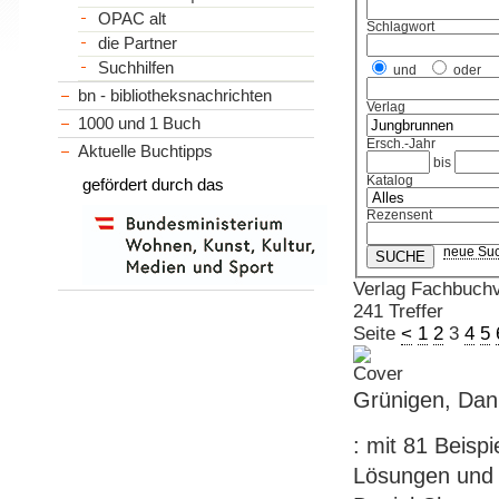
OPAC alt
Schlagwort
die Partner
Suchhilfen
und
oder
bn - bibliotheksnachrichten
Verlag
1000 und 1 Buch
Ersch.-Jahr
Aktuelle Buchtipps
bis
Katalog
gefördert durch das
Rezensent
neue Su
Verlag Fachbuchve
241 Treffer
Seite
<
1
2
3
4
5
Grünigen, Dani
: mit 81 Beisp
Lösungen und 