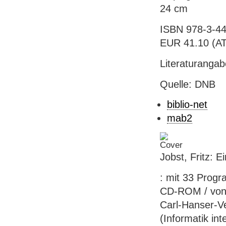
24 cm
ISBN 978-3-44
EUR 41.10 (AT),
Literaturanga
Quelle: DNB
biblio-net
mab2
Jobst, Fritz: E
: mit 33 Prog
CD-ROM / von F
Carl-Hanser-Ver
(Informatik int