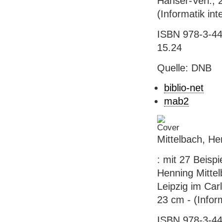
Hanser-Verl., 2
(Informatik int
ISBN 978-3-44
15.24
Quelle: DNB
biblio-net
mab2
Mittelbach, He
: mit 27 Beis
Henning Mittel
Leipzig im Carl
23 cm - (Inform
ISBN 978-3-44