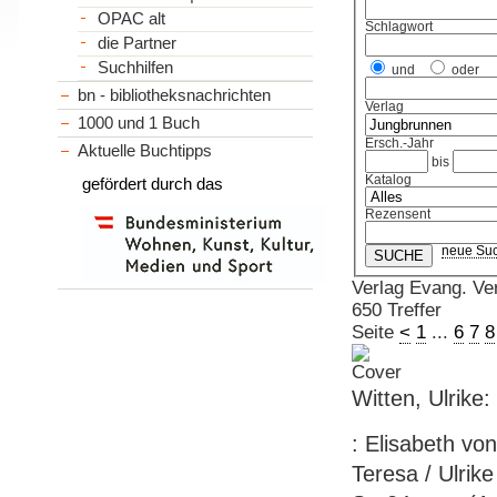
OPAC alt
Schlagwort
die Partner
Suchhilfen
und
oder
bn - bibliotheksnachrichten
Verlag
1000 und 1 Buch
Ersch.-Jahr
Aktuelle Buchtipps
bis
Katalog
gefördert durch das
Rezensent
neue Su
Verlag Evang. Ver
650 Treffer
Seite
<
1
...
6
7
8
Witten, Ulrike
: Elisabeth vo
Teresa / Ulrike