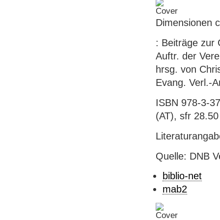
Dimensionen chr
: Beiträge zur
Auftr. der Ver
hrsg. von Chri
Evang. Verl.-A
ISBN 978-3-37
(AT), sfr 28.50 
Literaturanga
Quelle: DNB V
biblio-net
mab2