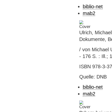
biblio-net
mab2
Ulrich, Michae
Dokumente, Be
/ von Michael U
- 176 S. : Ill.;
ISBN 978-3-37
Quelle: DNB
biblio-net
mab2