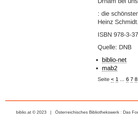
Drham bei uns
: die schönste
Heinz Schmidt.
ISBN 978-3-37
Quelle: DNB
biblio-net
mab2
Seite
<
1
...
6
7
8
biblio.at © 2023 | Österreichisches Bibliothekswerk : Das F