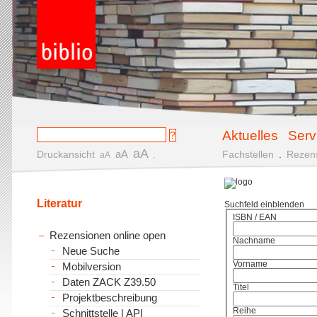
Aktuelles
Serv
aA
aA
Druckansicht
.
Fachstellen
.
Rezen
aA
Literatur
Suchfeld einblenden
ISBN / EAN
Rezensionen online open
Nachname
Neue Suche
Vorname
Mobilversion
Daten ZACK Z39.50
Titel
Projektbeschreibung
Reihe
Schnittstelle | API