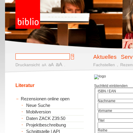
Aktuelles
Serv
aA
aA
Druckansicht
.
Fachstellen
.
Rezen
aA
Literatur
Suchfeld einblenden
ISBN / EAN
Rezensionen online open
Nachname
Neue Suche
Vorname
Mobilversion
Daten ZACK Z39.50
Titel
Projektbeschreibung
Reihe
Schnittstelle | API