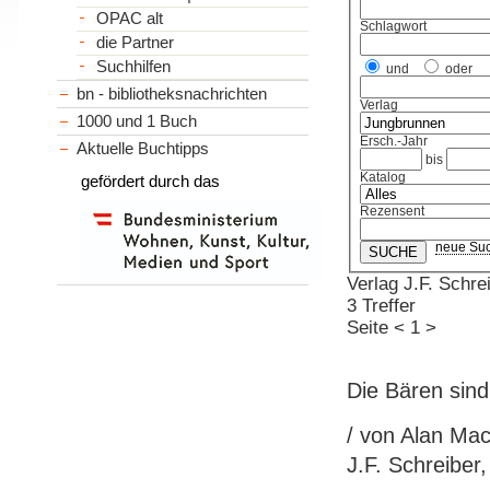
OPAC alt
Schlagwort
die Partner
Suchhilfen
und
oder
bn - bibliotheksnachrichten
Verlag
1000 und 1 Buch
Ersch.-Jahr
Aktuelle Buchtipps
bis
Katalog
gefördert durch das
Rezensent
neue Su
Verlag J.F. Schre
3 Treffer
Seite
<
1
>
Die Bären sind
/ von Alan Mac
J.F. Schreiber, 