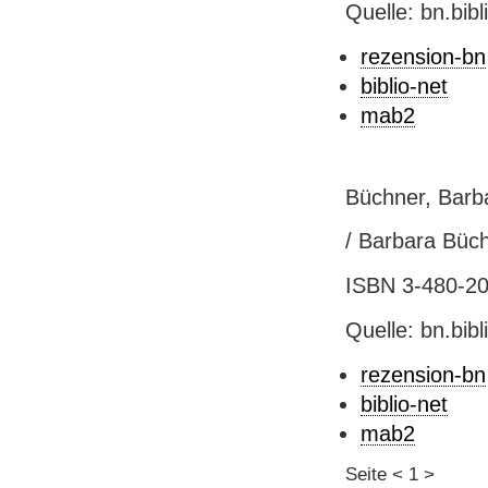
Quelle: bn.bib
rezension-bn
biblio-net
mab2
Büchner, Barba
/ Barbara Büchn
ISBN 3-480-203
Quelle: bn.bib
rezension-bn
biblio-net
mab2
Seite
<
1
>