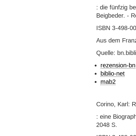
: die fünfzig 
Beigbeder. - R
ISBN 3-498-006
Aus dem Franz
Quelle: bn.bib
rezension-bn
biblio-net
mab2
Corino, Karl: 
: eine Biograp
2048 S.