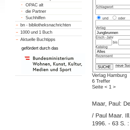
OPAC alt
Schlagwort
die Partner
Suchhilfen
und
oder
bn - bibliotheksnachrichten
Verlag
1000 und 1 Buch
Ersch.-Jahr
Aktuelle Buchtipps
bis
Katalog
gefördert durch das
Rezensent
neue Su
Verlag Hamburg
6 Treffer
Seite
<
1
>
Maar, Paul: D
/ Paul Maar. I
1996. - 63 S. :