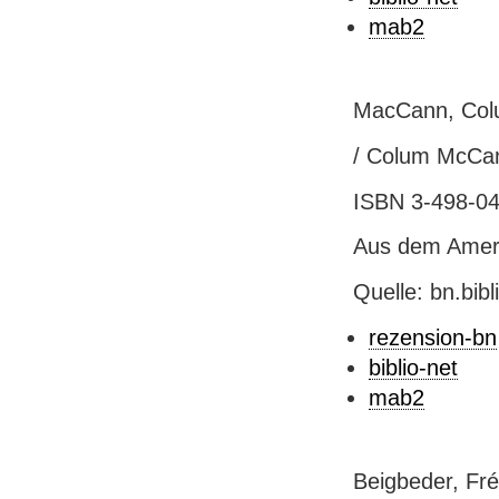
mab2
MacCann, Colu
/ Colum McCan
ISBN 3-498-043
Aus dem Ameri
Quelle: bn.bib
rezension-bn
biblio-net
mab2
Beigbeder, Fré