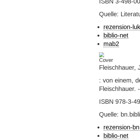
ISBN 3-498-008
Quelle: Literat
rezension-lu
biblio-net
mab2
Fleischhauer, 
: von einem, d
Fleischhauer. 
ISBN 978-3-498
Quelle: bn.bib
rezension-bn
biblio-net