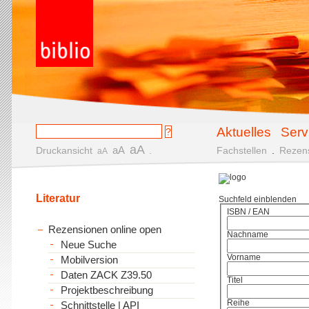
Aktuelles
Serv
aA
aA
Druckansicht
.
Fachstellen
.
Rezen
aA
Literatur
Suchfeld einblenden
ISBN / EAN
Rezensionen online open
Nachname
Neue Suche
Vorname
Mobilversion
Daten ZACK Z39.50
Titel
Projektbeschreibung
Reihe
Schnittstelle | API