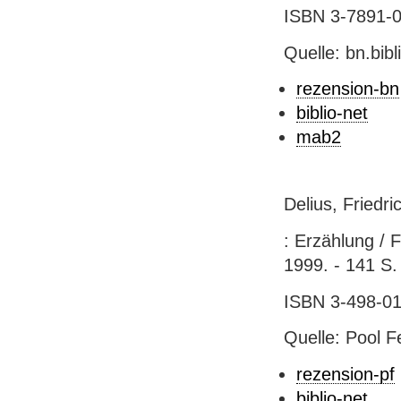
ISBN 3-7891-0
Quelle: bn.bib
rezension-bn
biblio-net
mab2
Delius, Friedri
: Erzählung / 
1999. - 141 S.
ISBN 3-498-013
Quelle: Pool Fe
rezension-pf
biblio-net