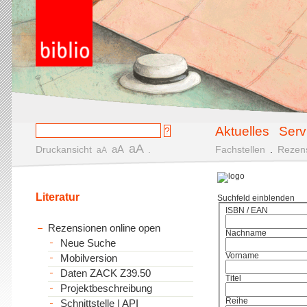
Aktuelles
Serv
aA
aA
Druckansicht
.
Fachstellen
.
Rezen
aA
Literatur
Suchfeld einblenden
ISBN / EAN
Rezensionen online open
Nachname
Neue Suche
Vorname
Mobilversion
Daten ZACK Z39.50
Titel
Projektbeschreibung
Reihe
Schnittstelle | API