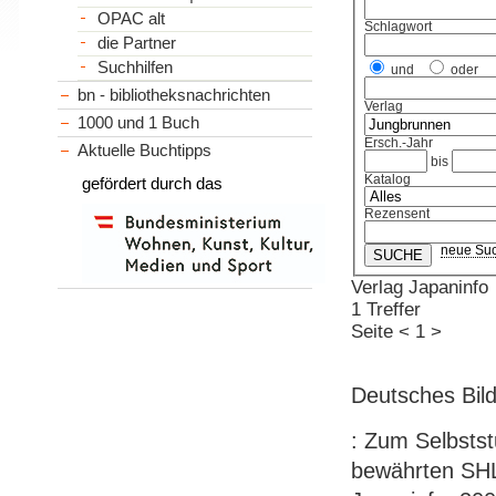
OPAC alt
Schlagwort
die Partner
Suchhilfen
und
oder
bn - bibliotheksnachrichten
Verlag
1000 und 1 Buch
Ersch.-Jahr
Aktuelle Buchtipps
bis
Katalog
gefördert durch das
Rezensent
neue Su
Verlag Japaninfo
1 Treffer
Seite
<
1
>
Deutsches Bil
: Zum Selbsts
bewährten SHLS