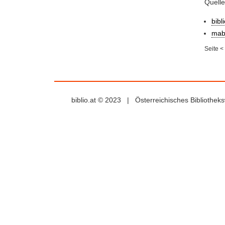
Quell
bibl
mab
Seite
<
biblio.at © 2023 | Österreichisches Bibliothe