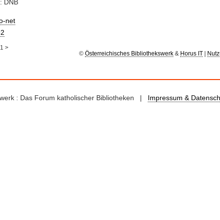
e: DNB
io-net
2
1
>
©
Österreichisches Bibliothekswerk
&
Horus IT
|
Nutz
kswerk : Das Forum katholischer Bibliotheken |
Impressum & Datensch