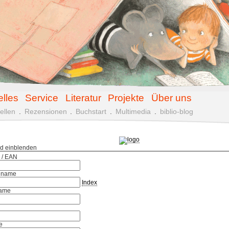
elles
Service
Literatur
Projekte
Über uns
ellen
.
Rezensionen
.
Buchstart
.
Multimedia
.
biblio-blog
ld einblenden
 / EAN
hname
Index
ame
e