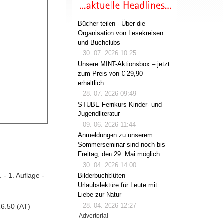
Bücher teilen - Über die
Organisation von Lesekreisen
und Buchclubs
30. 07. 2026 10:25
Unsere MINT-Aktionsbox – jetzt
zum Preis von € 29,90
erhältlich.
28. 07. 2026 09:49
STUBE Fernkurs Kinder- und
Jugendliteratur
09. 06. 2026 11:44
Anmeldungen zu unserem
Sommerseminar sind noch bis
Freitag, den 29. Mai möglich
30. 04. 2026 14:00
- 1. Auflage -
Bilderbuchblüten –
Urlaubslektüre für Leute mit
)
Liebe zur Natur
28. 04. 2026 12:27
6.50 (AT)
Advertorial