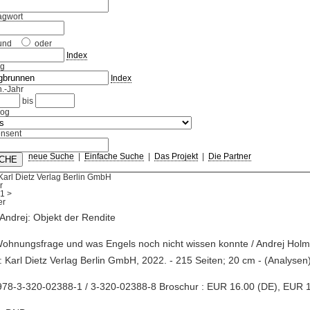
agwort
und
oder
Index
ag
Index
.-Jahr
bis
log
nsent
neue Suche
|
Einfache Suche
|
Das Projekt
|
Die Partner
Karl Dietz Verlag Berlin GmbH
r
1
>
Andrej: Objekt der Rendite
Wohnungsfrage und was Engels noch nicht wissen konnte / Andrej Holm. 
 : Karl Dietz Verlag Berlin GmbH, 2022. - 215 Seiten; 20 cm - (Analysen
978-3-320-02388-1 / 3-320-02388-8 Broschur : EUR 16.00 (DE), EUR 1