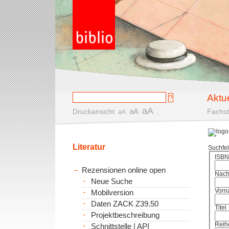
Aktu
aA
aA
Druckansicht
.
Fachst
aA
Literatur
Suchfe
ISBN
Rezensionen online open
Nac
Neue Suche
Vorn
Mobilversion
Daten ZACK Z39.50
Titel
Projektbeschreibung
Reih
Schnittstelle | API