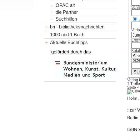
OPAC alt
Schl
die Partner
Suchhilfen
bn - bibliotheksnachrichten
Verl
1000 und 1 Buch
Ersch
Aktuelle Buchtipps
Kata
gefördert durch das
Reze
Verlag 
1 Treffe
Seite
<
Holm, 
: zur 
Berlin
ISBN 