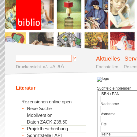
Aktuelles
Serv
aA
aA
Druckansicht
.
Fachstellen
.
Rezen
aA
Literatur
Suchfeld einblenden
ISBN / EAN
Rezensionen online open
Nachname
Neue Suche
Vorname
Mobilversion
Daten ZACK Z39.50
Titel
Projektbeschreibung
Reihe
Schnittstelle | API