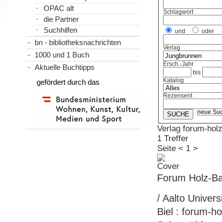
OPAC alt
Schlagwort
die Partner
Suchhilfen
und
oder
bn - bibliotheksnachrichten
Verlag
1000 und 1 Buch
Ersch.-Jahr
Aktuelle Buchtipps
bis
Katalog
gefördert durch das
Rezensent
neue Su
Verlag forum-hol
1 Treffer
Seite
<
1
>
Forum Holz-B
/ Aalto Univers
Biel : forum-h