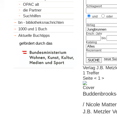
OPAC alt
Schlagwort
die Partner
Suchhilfen
und
oder
bn - bibliotheksnachrichten
Verlag
1000 und 1 Buch
Ersch.-Jahr
Aktuelle Buchtipps
bis
Katalog
gefördert durch das
Rezensent
neue Su
Verlag J.B. Metz
1 Treffer
Seite
<
1
>
Buddenbrooks
/ Nicole Matter
J.B. Metzler V