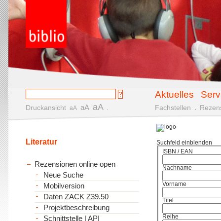
Aktuelles
Serv
aA
aA
Druckansicht
.
Fachstellen
.
Rezen
aA
Literatur
Suchfeld einblenden
ISBN / EAN
Rezensionen online open
Nachname
Neue Suche
Vorname
Mobilversion
Daten ZACK Z39.50
Titel
Projektbeschreibung
Reihe
Schnittstelle | API