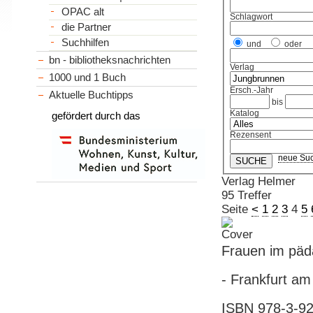
OPAC alt
Schlagwort
die Partner
Suchhilfen
und
oder
bn - bibliotheksnachrichten
Verlag
1000 und 1 Buch
Ersch.-Jahr
Aktuelle Buchtipps
bis
Katalog
gefördert durch das
Rezensent
neue Su
Verlag Helmer
95 Treffer
Seite
<
1
2
3
4
5
Frauen im päd
- Frankfurt am
ISBN 978-3-92