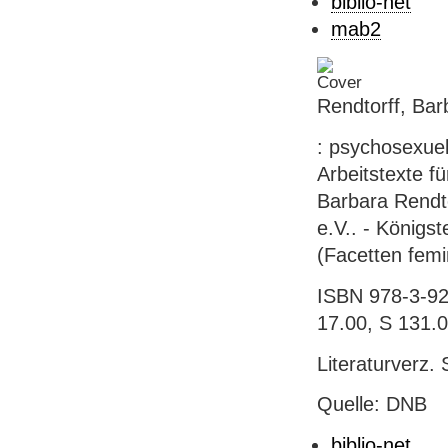
biblio-net
mab2
Rendtorff, Bar
: psychosexuel
Arbeitstexte f
Barbara Rendto
e.V.. - Königs
(Facetten femi
ISBN 978-3-927
17.00, S 131.
Literaturverz. 
Quelle: DNB
biblio-net