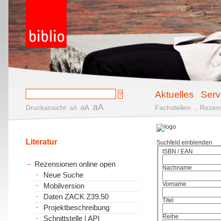
Aktuelles
Serv
aA
aA
Druckansicht
.
Fachstellen
.
Rezen
aA
Literatur
Suchfeld einblenden
ISBN / EAN
Rezensionen online open
Nachname
Neue Suche
Vorname
Mobilversion
Daten ZACK Z39.50
Titel
Projektbeschreibung
Reihe
Schnittstelle | API