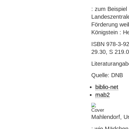
: zum Beispiel
Landeszentrale
Förderung weib
Königstein : He
ISBN 978-3-927
29.30, S 219.
Literaturanga
Quelle: DNB
biblio-net
mab2
Mahlendorf, Ur
: wie Mädchen 