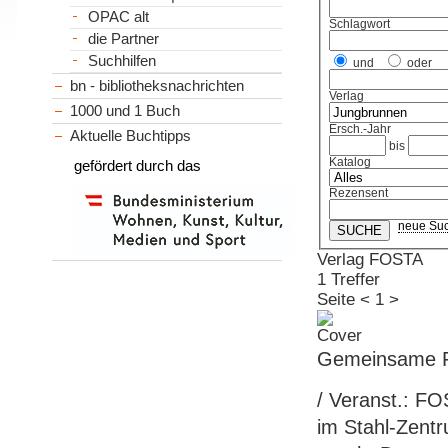
OPAC alt
Schlagwort
die Partner
Suchhilfen
und
oder
bn - bibliotheksnachrichten
Verlag
1000 und 1 Buch
Ersch.-Jahr
Aktuelle Buchtipps
bis
Katalog
gefördert durch das
Rezensent
neue Su
Verlag FOSTA
1 Treffer
Seite
<
1
>
Gemeinsame Fo
/ Veranst.: F
im Stahl-Zentru