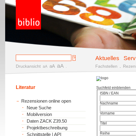
Aktuelles
Serv
aA
aA
Druckansicht
.
Fachstellen
.
Rezen
aA
Literatur
Suchfeld einblenden
ISBN / EAN
Rezensionen online open
Nachname
Neue Suche
Vorname
Mobilversion
Daten ZACK Z39.50
Titel
Projektbeschreibung
Reihe
Schnittstelle | API