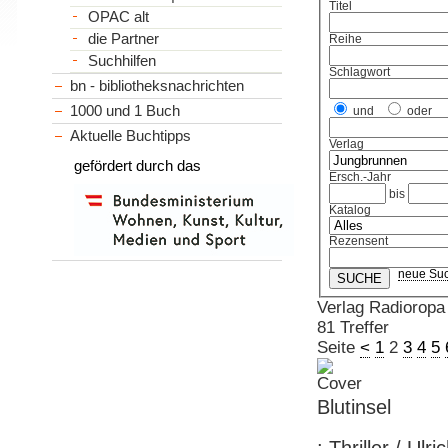
Titel
OPAC alt
die Partner
Reihe
Suchhilfen
Schlagwort
bn - bibliotheksnachrichten
1000 und 1 Buch
und
oder
Aktuelle Buchtipps
Verlag
gefördert durch das
Ersch.-Jahr
bis
Katalog
Rezensent
neue Su
Verlag Radioropa
81 Treffer
Seite
<
1
2
3
4
5
Blutinsel