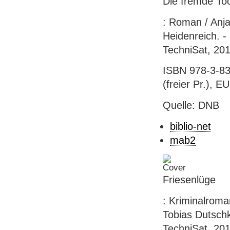
Die fremde To
: Roman / Anj
Heidenreich. -
TechniSat, 20
ISBN 978-3-83
(freier Pr.), EU
Quelle: DNB
biblio-net
mab2
Friesenlüge
: Kriminalrom
Tobias Dutschk
TechniSat, 201