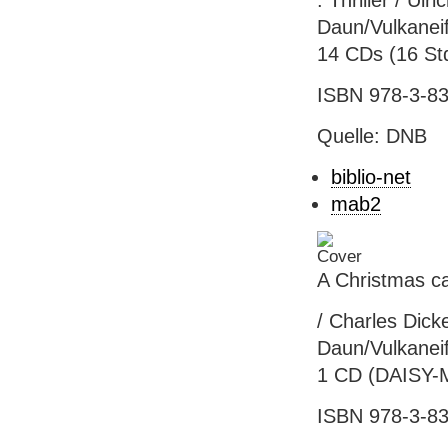
: Thriller / Ul
Daun/Vulkaneif
14 CDs (16 Std
ISBN 978-3-83
Quelle: DNB
biblio-net
mab2
A Christmas ca
/ Charles Dick
Daun/Vulkaneif
1 CD (DAISY-M
ISBN 978-3-83