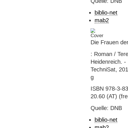
Quelle: DNB
biblio-net
mab2
Die Frauen der
: Roman / Ter
Heidenreich. -
TechniSat, 201
g
ISBN 978-3-836
20.60 (AT) (frei
Quelle: DNB
biblio-net
mab2