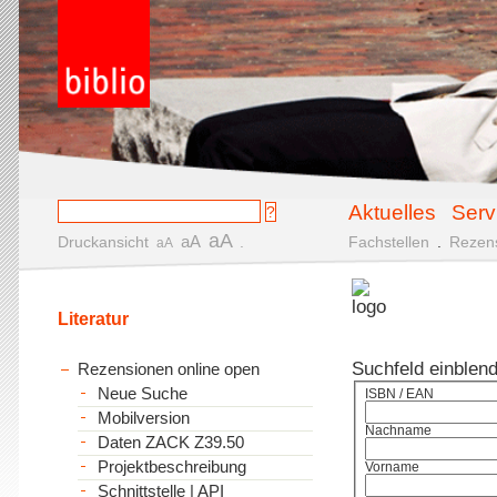
Aktuelles
Serv
aA
aA
Druckansicht
.
Fachstellen
.
Rezen
aA
Literatur
Suchfeld einblen
Rezensionen online open
Neue Suche
ISBN / EAN
Mobilversion
Nachname
Daten ZACK Z39.50
Projektbeschreibung
Vorname
Schnittstelle | API