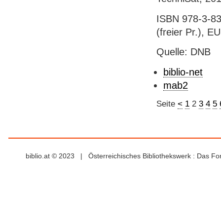
ISBN 978-3-83
(freier Pr.), EU
Quelle: DNB
biblio-net
mab2
Seite
<
1
2
3
4
5
biblio.at © 2023 | Österreichisches Bibliothekswerk : Das F