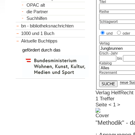
Titel
OPAC alt
die Partner
Reihe
Suchhilfen
Schlagwort
bn - bibliotheksnachrichten
1000 und 1 Buch
und
oder
Aktuelle Buchtipps
Verlag
gefördert durch das
Ersch.-Jahr
bis
Katalog
Rezensent
neue Su
Verlag HelfRecht
1 Treffer
Seite
<
1
>
"Methodik" - 