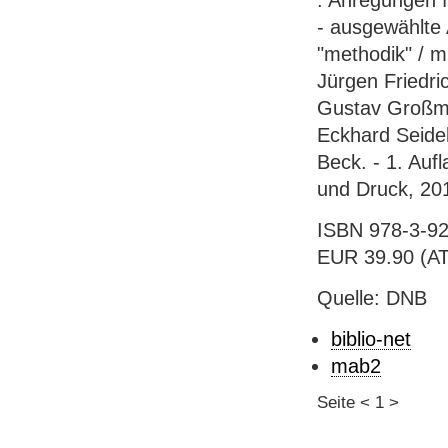
: Anregungen f
- ausgewählte
"methodik" / m
Jürgen Friedri
Gustav Großma
Eckhard Seidel
Beck. - 1. Auf
und Druck, 201
ISBN 978-3-92
EUR 39.90 (AT),
Quelle: DNB
biblio-net
mab2
Seite
<
1
>