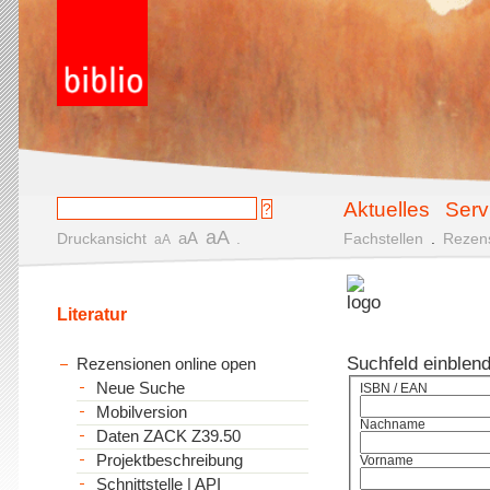
Aktuelles
Serv
aA
aA
Druckansicht
.
Fachstellen
.
Rezen
aA
Literatur
Suchfeld einblen
Rezensionen online open
Neue Suche
ISBN / EAN
Mobilversion
Nachname
Daten ZACK Z39.50
Projektbeschreibung
Vorname
Schnittstelle | API