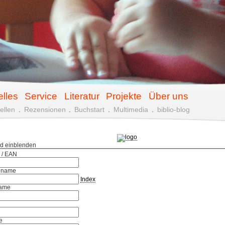
elles
Service
Literatur
Projekte
Über uns
ellen
.
Rezensionen
.
Buchstart
.
Multimedia
.
biblio-blog
ld einblenden
 / EAN
hname
Index
ame
e