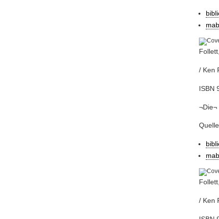
bibl
mab
Follet
/ Ken 
ISBN 
¬Die¬ 
Quelle
bibl
mab
Follet
/ Ken 
ISBN 