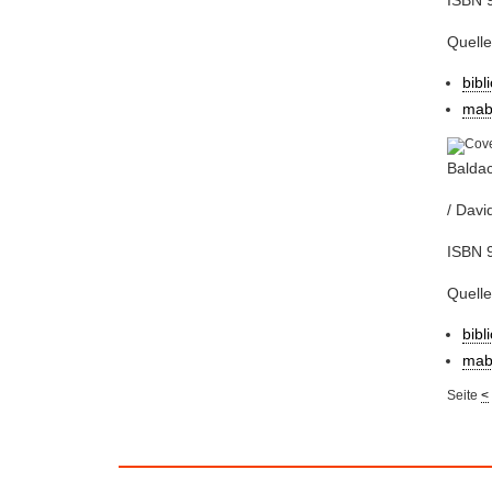
Quelle
bibl
mab
Baldac
/ Davi
ISBN 9
Quelle
bibl
mab
Seite
<