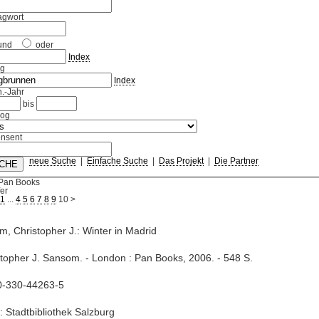
agwort
und
oder
Index
ag
Index
.-Jahr
bis
log
nsent
neue Suche
|
Einfache Suche
|
Das Projekt
|
Die Partner
 Pan Books
fer
1
...
4
5
6
7
8
9
10
>
, Christopher J.: Winter in Madrid
stopher J. Sansom. - London : Pan Books, 2006. - 548 S.
0-330-44263-5
: Stadtbibliothek Salzburg