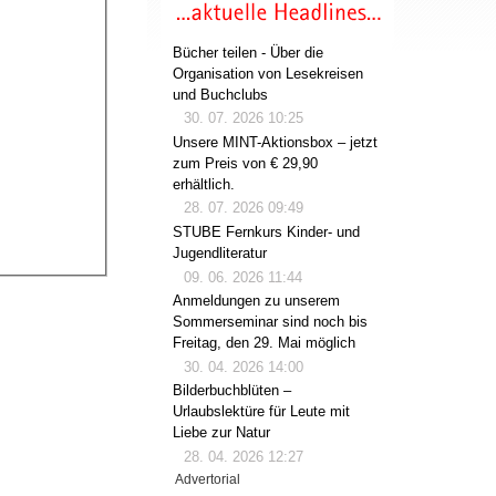
Bücher teilen - Über die
Organisation von Lesekreisen
und Buchclubs
30. 07. 2026 10:25
Unsere MINT-Aktionsbox – jetzt
zum Preis von € 29,90
erhältlich.
28. 07. 2026 09:49
STUBE Fernkurs Kinder- und
Jugendliteratur
09. 06. 2026 11:44
Anmeldungen zu unserem
Sommerseminar sind noch bis
Freitag, den 29. Mai möglich
30. 04. 2026 14:00
Bilderbuchblüten –
Urlaubslektüre für Leute mit
Liebe zur Natur
28. 04. 2026 12:27
Advertorial