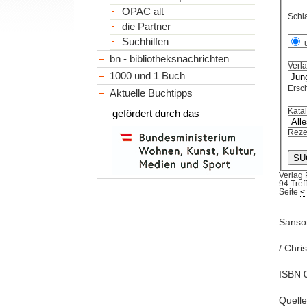
OPAC alt
Schl
die Partner
Suchhilfen
bn - bibliotheksnachrichten
Verl
1000 und 1 Buch
Ersch
Aktuelle Buchtipps
Kata
gefördert durch das
Reze
Verlag
94 Tref
Seite
<
Sansom
/ Chri
ISBN 
Quelle