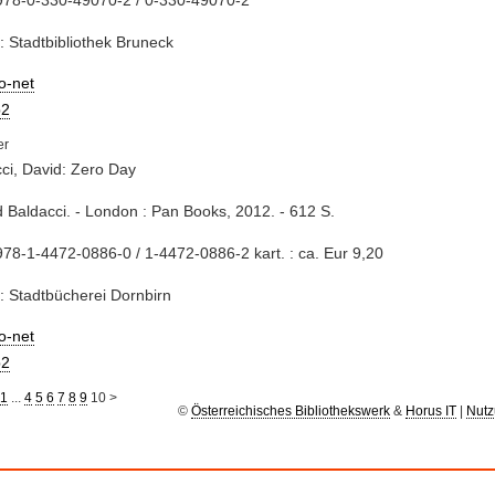
: Stadtbibliothek Bruneck
io-net
2
ci, David: Zero Day
d Baldacci. - London : Pan Books, 2012. - 612 S.
78-1-4472-0886-0 / 1-4472-0886-2 kart. : ca. Eur 9,20
: Stadtbücherei Dornbirn
io-net
2
1
...
4
5
6
7
8
9
10
>
©
Österreichisches Bibliothekswerk
&
Horus IT
|
Nutz