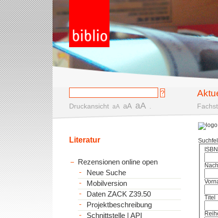
Aktu
aA
aA
Druckansicht
.
Fachst
aA
Literatur
Suchfe
ISBN
Rezensionen online open
Nac
Neue Suche
Vorn
Mobilversion
Daten ZACK Z39.50
Titel
Projektbeschreibung
Reih
Schnittstelle | API