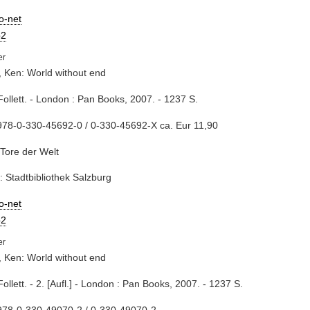
io-net
2
t, Ken: World without end
Follett. - London : Pan Books, 2007. - 1237 S.
978-0-330-45692-0 / 0-330-45692-X ca. Eur 11,90
Tore der Welt
: Stadtbibliothek Salzburg
io-net
2
t, Ken: World without end
Follett. - 2. [Aufl.] - London : Pan Books, 2007. - 1237 S.
978-0-330-49070-2 / 0-330-49070-2