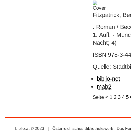
Fitzpatrick, B
: Roman / Becca
1. Aufl. - Mün
Nacht; 4)
ISBN 978-3-44
Quelle: Stadtb
biblio-net
mab2
Seite
<
1
2
3
4
5
biblio.at © 2023 | Österreichisches Bibliothekswerk : Das F