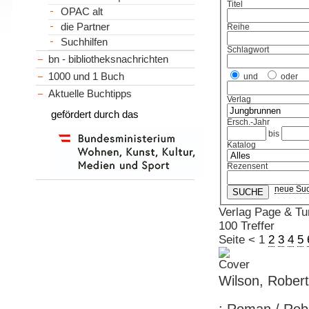
Titel
OPAC alt
die Partner
Reihe
Suchhilfen
Schlagwort
bn - bibliotheksnachrichten
1000 und 1 Buch
und
oder
Aktuelle Buchtipps
Verlag
gefördert durch das
Ersch.-Jahr
bis
Katalog
Rezensent
neue Su
Verlag Page & Tu
100 Treffer
Seite
<
1
2
3
4
5
Wilson, Rober