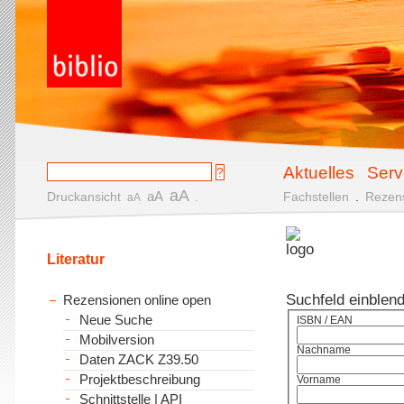
Aktuelles
Serv
aA
aA
Druckansicht
.
Fachstellen
.
Rezen
aA
Literatur
Suchfeld einblen
Rezensionen online open
Neue Suche
ISBN / EAN
Mobilversion
Nachname
Daten ZACK Z39.50
Projektbeschreibung
Vorname
Schnittstelle | API