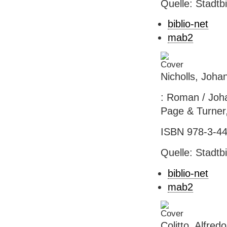
Quelle: Stadtb
biblio-net
mab2
Nicholls, Joha
: Roman / Joha
Page & Turner,
ISBN 978-3-44
Quelle: Stadtb
biblio-net
mab2
Colitto, Alfre