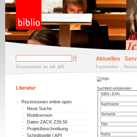
Aktuelles
Serv
aA
aA
Druckansicht
.
Fachstellen
.
Rezen
aA
Literatur
Suchfeld einblenden
ISBN / EAN
Rezensionen online open
Nachname
Neue Suche
Vorname
Mobilversion
Daten ZACK Z39.50
Titel
Projektbeschreibung
Reihe
Schnittstelle | API