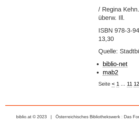
/ Regina Kehn. 
überw. Ill.
ISBN 978-3-941
13,30
Quelle: Stadtb
biblio-net
mab2
Seite
<
1
...
11
1
biblio.at © 2023 | Österreichisches Bibliothekswerk : Das F