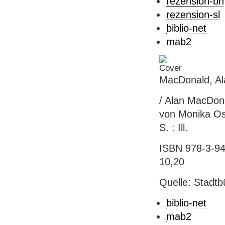
rezension-bn
rezension-sl
biblio-net
mab2
MacDonald, Al
/ Alan MacDona
von Monika Osb
S. : Ill.
ISBN 978-3-941
10,20
Quelle: Stadtb
biblio-net
mab2