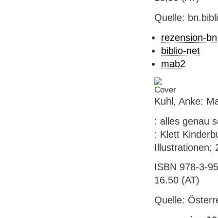
Quelle: bn.bib
rezension-bn
biblio-net
mab2
Kuhl, Anke: M
: alles genau s
: Klett Kinder
Illustrationen;
ISBN 978-3-95
16.50 (AT)
Quelle: Österr