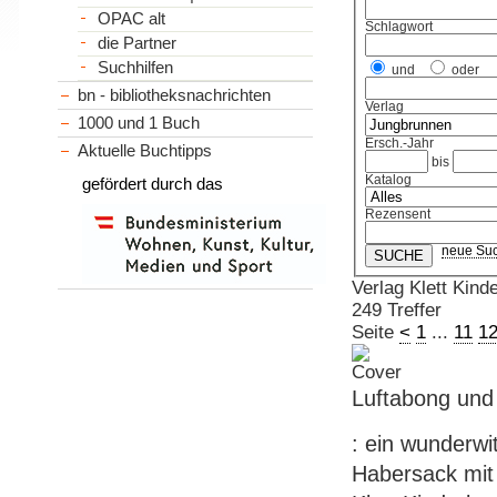
OPAC alt
Schlagwort
die Partner
Suchhilfen
und
oder
bn - bibliotheksnachrichten
Verlag
1000 und 1 Buch
Ersch.-Jahr
Aktuelle Buchtipps
bis
Katalog
gefördert durch das
Rezensent
neue Su
Verlag Klett Kind
249 Treffer
Seite
<
1
...
11
1
Luftabong und
: ein wunderwi
Habersack mit B