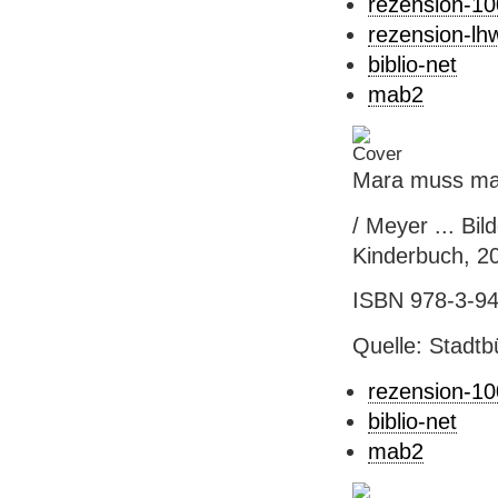
rezension-1
rezension-lh
biblio-net
mab2
Mara muss ma
/ Meyer ... Bil
Kinderbuch, 200
ISBN 978-3-941
Quelle: Stadtb
rezension-1
biblio-net
mab2