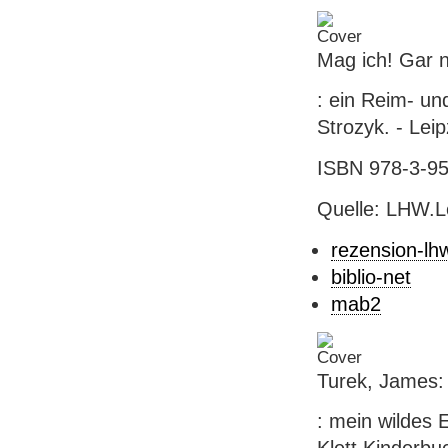
Mag ich! Gar n
: ein Reim- u
Strozyk. - Leipz
ISBN 978-3-954
Quelle: LHW.
rezension-lh
biblio-net
mab2
Turek, James:
: mein wildes 