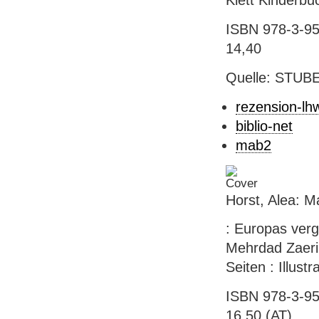
Klett Kinderbuc
ISBN 978-3-954
14,40
Quelle: STUB
rezension-lh
biblio-net
mab2
Horst, Alea: M
: Europas verg
Mehrdad Zaeri.
Seiten : Illustr
ISBN 978-3-95
16,50 (AT)