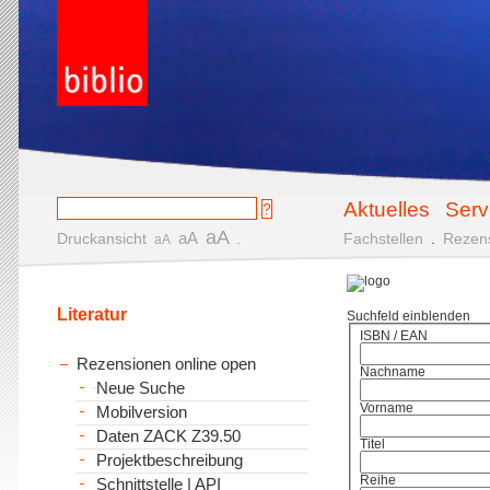
Aktuelles
Serv
aA
aA
Druckansicht
.
Fachstellen
.
Rezen
aA
Literatur
Suchfeld einblenden
ISBN / EAN
Rezensionen online open
Nachname
Neue Suche
Vorname
Mobilversion
Daten ZACK Z39.50
Titel
Projektbeschreibung
Reihe
Schnittstelle | API