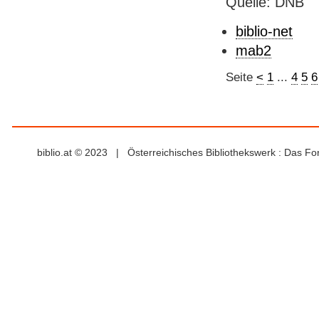
Quelle: DNB
biblio-net
mab2
Seite
<
1
...
4
5
6
biblio.at © 2023 | Österreichisches Bibliothekswerk : Das F