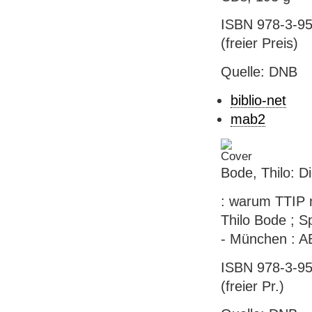
ISBN 978-3-95
(freier Preis)
Quelle: DNB
biblio-net
mab2
Bode, Thilo: D
: warum TTIP n
Thilo Bode ; S
- München : A
ISBN 978-3-95
(freier Pr.)