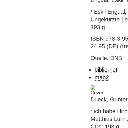
/ Eskil Engdal
Ungekürzte Le
193 g
ISBN 978-3-95
24.95 (DE) (fre
Quelle: DNB
biblio-net
mab2
Dueck, Gunter
: ich habe Hirn
Matthias Lühn.
CDs; 193 g