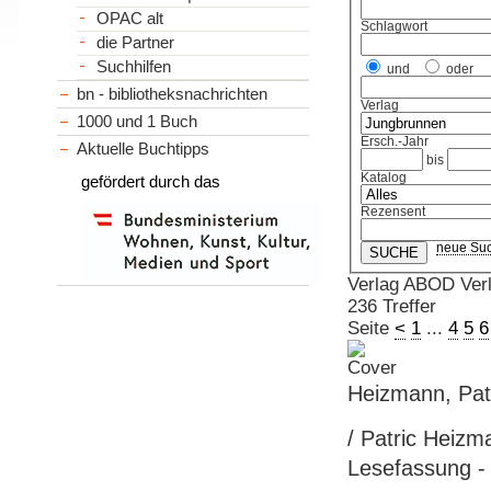
OPAC alt
Schlagwort
die Partner
Suchhilfen
und
oder
bn - bibliotheksnachrichten
Verlag
1000 und 1 Buch
Ersch.-Jahr
Aktuelle Buchtipps
bis
Katalog
gefördert durch das
Rezensent
neue Su
Verlag ABOD Ver
236 Treffer
Seite
<
1
...
4
5
6
Heizmann, Patr
/ Patric Heizm
Lesefassung -