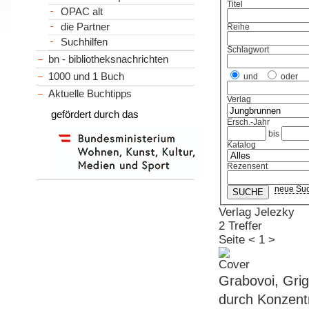
Titel
OPAC alt
die Partner
Reihe
Suchhilfen
Schlagwort
bn - bibliotheksnachrichten
1000 und 1 Buch
und
oder
Aktuelle Buchtipps
Verlag
gefördert durch das
Ersch.-Jahr
bis
Katalog
Rezensent
neue Su
Verlag Jelezky
2 Treffer
Seite
<
1
>
Grabovoi, Grig
durch Konzentr