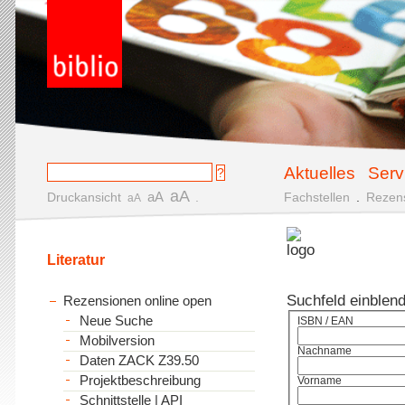
Aktuelles
Serv
aA
aA
Druckansicht
.
Fachstellen
.
Rezen
aA
Literatur
Suchfeld einblen
Rezensionen online open
Neue Suche
ISBN / EAN
Mobilversion
Nachname
Daten ZACK Z39.50
Projektbeschreibung
Vorname
Schnittstelle | API