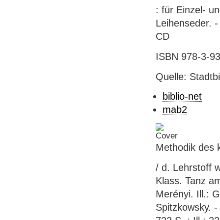
: für Einzel- u
Leihenseder. -
CD
ISBN 978-3-93
Quelle: Stadtb
biblio-net
mab2
Methodik des 
/ d. Lehrstoff
Klass. Tanz am 
Merényi. Ill.: 
Spitzkowsky. -