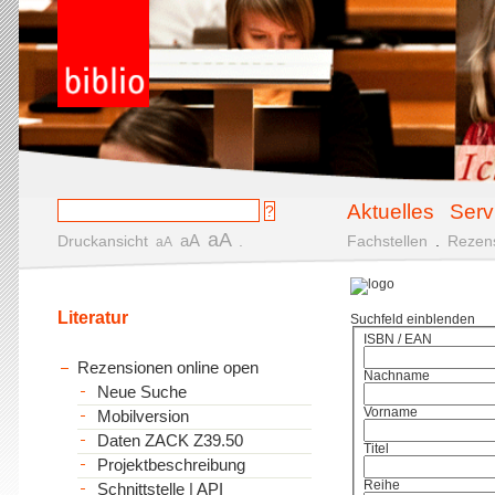
Aktuelles
Serv
aA
aA
Druckansicht
.
Fachstellen
.
Rezen
aA
Literatur
Suchfeld einblenden
ISBN / EAN
Rezensionen online open
Nachname
Neue Suche
Vorname
Mobilversion
Daten ZACK Z39.50
Titel
Projektbeschreibung
Reihe
Schnittstelle | API