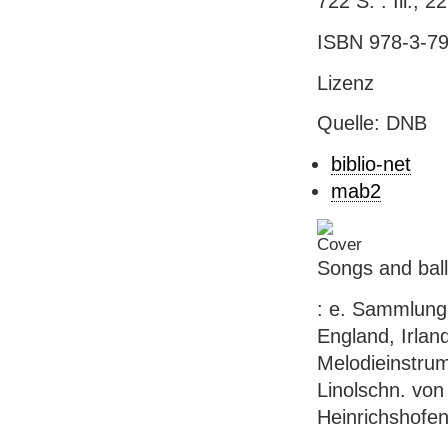
722 S. : Ill.; 2
ISBN 978-3-79
Lizenz
Quelle: DNB
biblio-net
mab2
Songs and bal
: e. Sammlung 
England, Irlan
Melodieinstrum
Linolschn. von
Heinrichshofen,