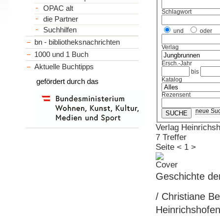
OPAC alt
Schlagwort
die Partner
Suchhilfen
und
oder
bn - bibliotheksnachrichten
Verlag
1000 und 1 Buch
Ersch.-Jahr
Aktuelle Buchtipps
bis
Katalog
gefördert durch das
Rezensent
neue Su
Verlag Heinrichs
7 Treffer
Seite
<
1
>
Geschichte de
/ Christiane B
Heinrichshofen,