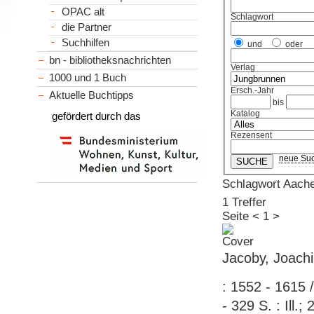
OPAC alt
Schlagwort
die Partner
Suchhilfen
und
oder
bn - bibliotheksnachrichten
Verlag
1000 und 1 Buch
Ersch.-Jahr
Aktuelle Buchtipps
bis
Katalog
gefördert durch das
Rezensent
neue Su
Schlagwort Aache
1 Treffer
Seite
<
1
>
Jacoby, Joach
: 1552 - 1615 
- 329 S. : Ill