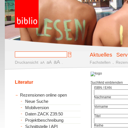
Aktuelles
Serv
aA
aA
Druckansicht
.
Fachstellen
.
Rezen
aA
Literatur
Suchfeld einblenden
ISBN / EAN
Rezensionen online open
Nachname
Neue Suche
Vorname
Mobilversion
Daten ZACK Z39.50
Titel
Projektbeschreibung
Reihe
Schnittstelle | API