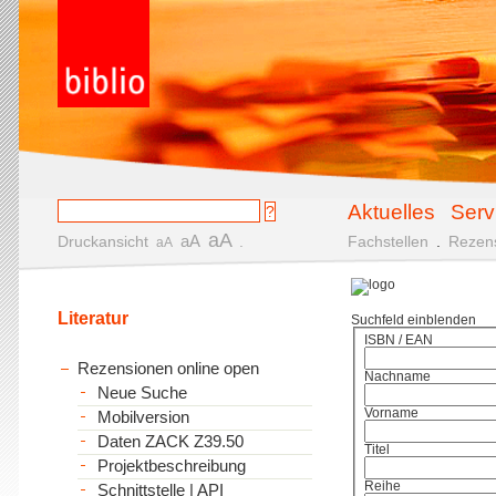
Aktuelles
Serv
aA
aA
Druckansicht
.
Fachstellen
.
Rezen
aA
Literatur
Suchfeld einblenden
ISBN / EAN
Rezensionen online open
Nachname
Neue Suche
Vorname
Mobilversion
Daten ZACK Z39.50
Titel
Projektbeschreibung
Reihe
Schnittstelle | API