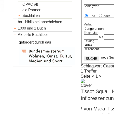
OPAC alt
Schlagwort
die Partner
Suchhilfen
und
oder
bn - bibliotheksnachrichten
Verlag
1000 und 1 Buch
Ersch.-Jahr
Aktuelle Buchtipps
bis
Katalog
gefördert durch das
Rezensent
neue Su
Schlagwort Caesa
1 Treffer
Seite
<
1
>
Tissot-Squalli 
Infloreszenzu
/ von Mara Ti