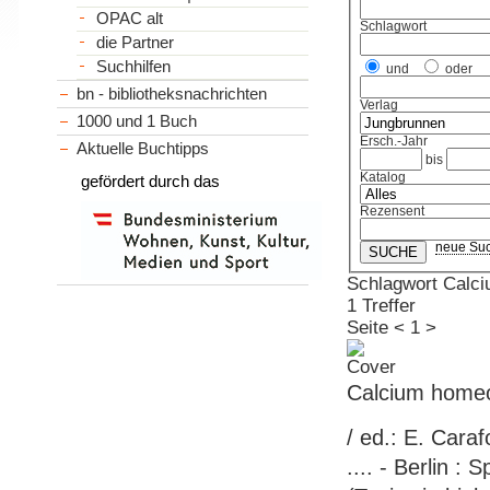
OPAC alt
Schlagwort
die Partner
Suchhilfen
und
oder
bn - bibliotheksnachrichten
Verlag
1000 und 1 Buch
Ersch.-Jahr
Aktuelle Buchtipps
bis
Katalog
gefördert durch das
Rezensent
neue Su
Schlagwort Calc
1 Treffer
Seite
<
1
>
Calcium homeo
/ ed.: E. Caraf
.... - Berlin : 