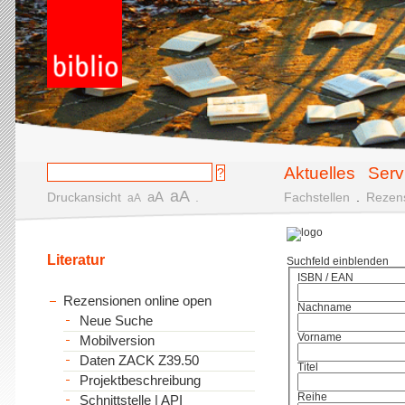
Aktuelles
Serv
aA
aA
Druckansicht
.
Fachstellen
.
Rezen
aA
Literatur
Suchfeld einblenden
ISBN / EAN
Rezensionen online open
Nachname
Neue Suche
Vorname
Mobilversion
Daten ZACK Z39.50
Titel
Projektbeschreibung
Reihe
Schnittstelle | API