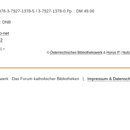
978-3-7927-1378-5 / 3-7927-1378-0 Pp. : DM 49.00
e: DNB
io-net
2
1
>
©
Österreichisches Bibliothekswerk
&
Horus IT
|
Nutz
kswerk : Das Forum katholischer Bibliotheken |
Impressum & Datensch