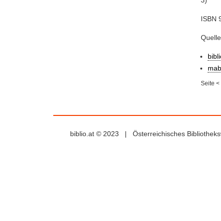
3)
ISBN 
Quell
bibl
mab
Seite
<
biblio.at © 2023 | Österreichisches Bibliothe