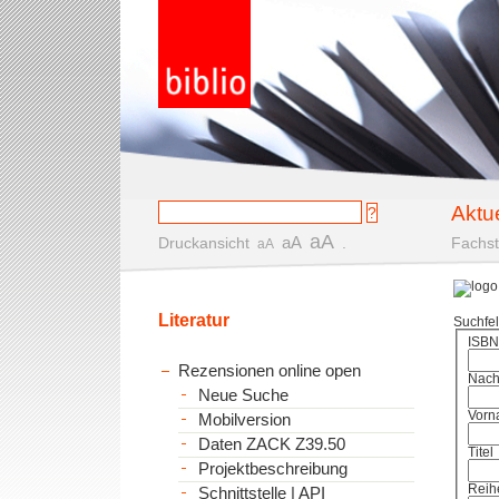
Aktu
aA
aA
Druckansicht
.
Fachst
aA
Literatur
Suchfe
ISBN
Rezensionen online open
Nac
Neue Suche
Vorn
Mobilversion
Daten ZACK Z39.50
Titel
Projektbeschreibung
Reih
Schnittstelle | API