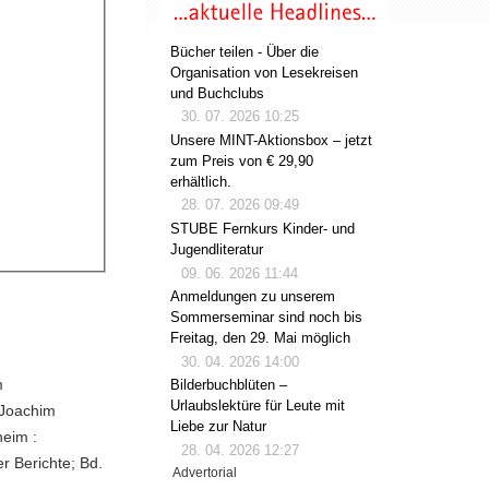
Bücher teilen - Über die
Organisation von Lesekreisen
und Buchclubs
30. 07. 2026 10:25
Unsere MINT-Aktionsbox – jetzt
zum Preis von € 29,90
erhältlich.
28. 07. 2026 09:49
STUBE Fernkurs Kinder- und
Jugendliteratur
09. 06. 2026 11:44
Anmeldungen zu unserem
Sommerseminar sind noch bis
Freitag, den 29. Mai möglich
30. 04. 2026 14:00
m
Bilderbuchblüten –
Urlaubslektüre für Leute mit
-Joachim
Liebe zur Natur
heim :
28. 04. 2026 12:27
er Berichte; Bd.
Advertorial