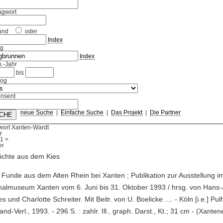
agwort
und
oder
Index
ag
Index
.-Jahr
bis
log
nsent
neue Suche
|
Einfache Suche
|
Das Projekt
|
Die Partner
wort Xanten-Wardt
r
1
>
ichte aus dem Kies
 Funde aus dem Alten Rhein bei Xanten ; Publikation zur Ausstellung i
nalmuseum Xanten vom 6. Juni bis 31. Oktober 1993 / hrsg. von Hans
es und Charlotte Schreiter. Mit Beitr. von U. Boelicke .... - Köln [i.e.] Pul
and-Verl., 1993. - 296 S. : zahlr. Ill., graph. Darst., Kt.; 31 cm - (Xanten