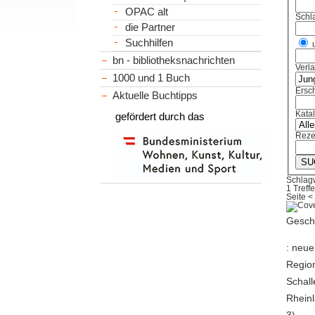
OPAC alt
Schl
die Partner
Suchhilfen
bn - bibliotheksnachrichten
Verl
1000 und 1 Buch
Ersch
Aktuelle Buchtipps
Kata
gefördert durch das
Reze
Schlag
1 Treffe
Seite
<
Gesch
: neue
Regio
Schall
Rheinl