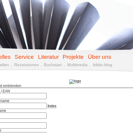
elles
Service
Literatur
Projekte
Über uns
ellen
.
Rezensionen
.
Buchstart
.
Multimedia
.
biblio-blog
ld einblenden
 / EAN
hname
Index
ame
e