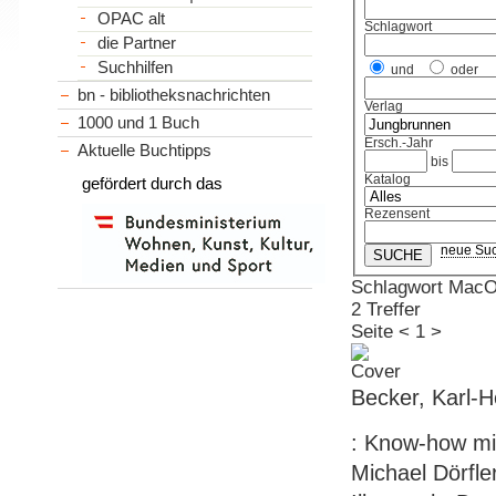
OPAC alt
Schlagwort
die Partner
Suchhilfen
und
oder
bn - bibliotheksnachrichten
Verlag
1000 und 1 Buch
Ersch.-Jahr
Aktuelle Buchtipps
bis
Katalog
gefördert durch das
Rezensent
neue Su
Schlagwort Mac
2 Treffer
Seite
<
1
>
Becker, Karl-H
: Know-how mit
Michael Dörfle