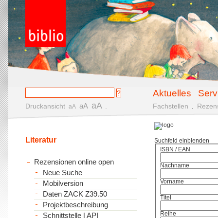
Aktuelles
Serv
aA
aA
Druckansicht
.
Fachstellen
.
Rezen
aA
Literatur
Suchfeld einblenden
ISBN / EAN
Rezensionen online open
Nachname
Neue Suche
Vorname
Mobilversion
Daten ZACK Z39.50
Titel
Projektbeschreibung
Reihe
Schnittstelle | API