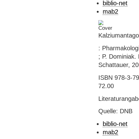
biblio-net
mab2
Kalziumantago
: Pharmakologi
; P. Dominiak. M
Schattauer, 200
ISBN 978-3-794
72.00
Literaturanga
Quelle: DNB
biblio-net
mab2