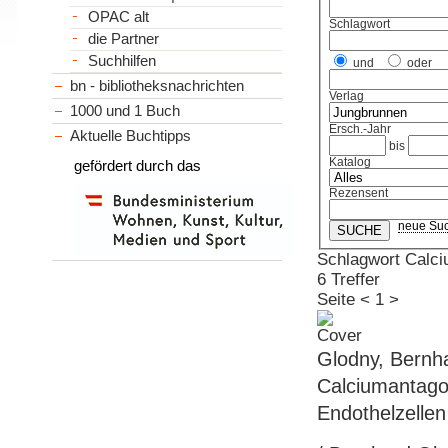
OPAC alt
Schlagwort
die Partner
Suchhilfen
und
oder
bn - bibliotheksnachrichten
Verlag
1000 und 1 Buch
Ersch.-Jahr
Aktuelle Buchtipps
bis
Katalog
gefördert durch das
Rezensent
neue Su
Schlagwort Calci
6 Treffer
Seite
<
1
>
Glodny, Bernha
Calciumantagon
Endothelzellen