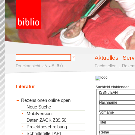
Aktuelles
Serv
aA
aA
Druckansicht
.
Fachstellen
.
Rezen
aA
Literatur
Suchfeld einblenden
ISBN / EAN
Rezensionen online open
Nachname
Neue Suche
Vorname
Mobilversion
Daten ZACK Z39.50
Titel
Projektbeschreibung
Reihe
Schnittstelle | API