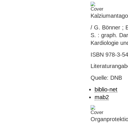
Kalziumantagon
/ G. Bönner ; E
S. : graph. Dar
Kardiologie un
ISBN 978-3-54
Literaturanga
Quelle: DNB
biblio-net
mab2
Organprotekti