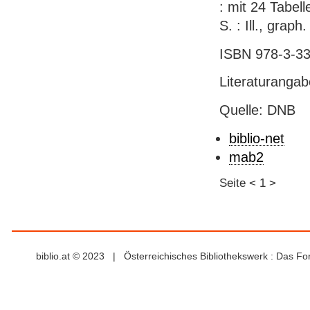
: mit 24 Tabell
S. : Ill., grap
ISBN 978-3-33
Literaturanga
Quelle: DNB
biblio-net
mab2
Seite
<
1
>
biblio.at © 2023 | Österreichisches Bibliothekswerk : Das F