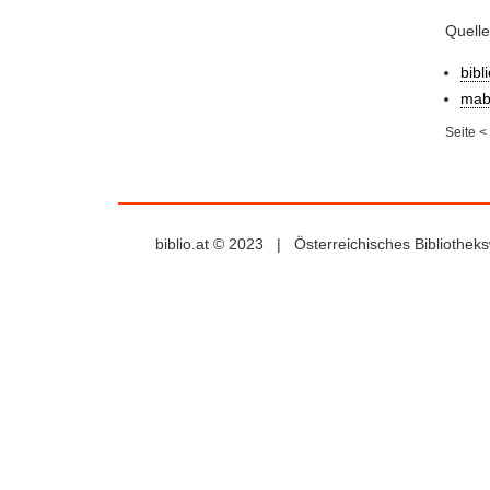
Quell
bibl
mab
Seite
<
biblio.at © 2023 | Österreichisches Bibliothe