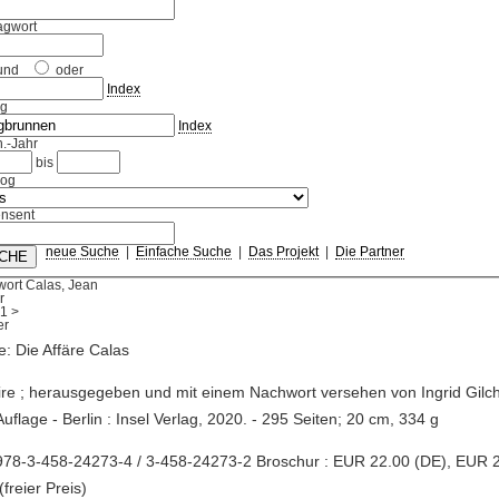
agwort
und
oder
Index
ag
Index
.-Jahr
bis
log
nsent
neue Suche
|
Einfache Suche
|
Das Projekt
|
Die Partner
wort Calas, Jean
r
1
>
re: Die Affäre Calas
aire ; herausgegeben und mit einem Nachwort versehen von Ingrid Gilch
Auflage - Berlin : Insel Verlag, 2020. - 295 Seiten; 20 cm, 334 g
978-3-458-24273-4 / 3-458-24273-2 Broschur : EUR 22.00 (DE), EUR 
(freier Preis)