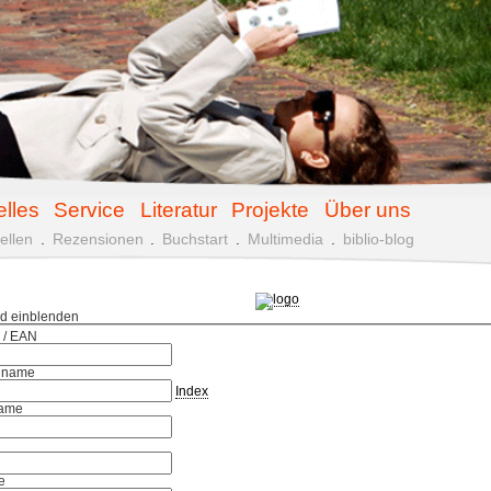
elles
Service
Literatur
Projekte
Über uns
ellen
.
Rezensionen
.
Buchstart
.
Multimedia
.
biblio-blog
ld einblenden
 / EAN
hname
Index
ame
e