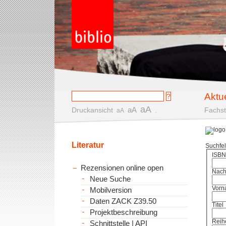
Aktu
aA
aA
Druckansicht
.
Fachst
aA
Literatur
Suchfe
ISBN
Rezensionen online open
Nac
Neue Suche
Vorn
Mobilversion
Daten ZACK Z39.50
Titel
Projektbeschreibung
Reih
Schnittstelle | API