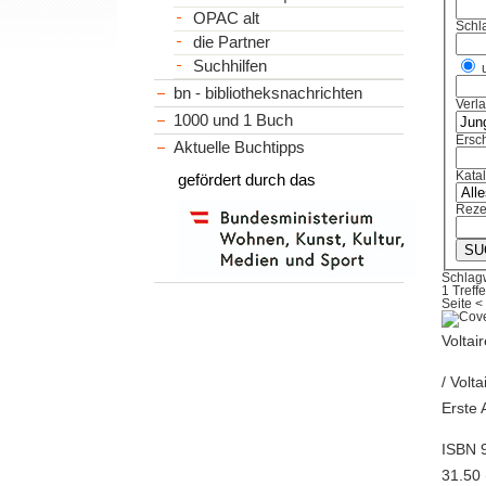
OPAC alt
Schl
die Partner
Suchhilfen
bn - bibliotheksnachrichten
Verl
1000 und 1 Buch
Ersch
Aktuelle Buchtipps
Kata
gefördert durch das
Reze
Schlag
1 Treffe
Seite
<
Voltai
/ Volt
Erste 
ISBN 
31.50 