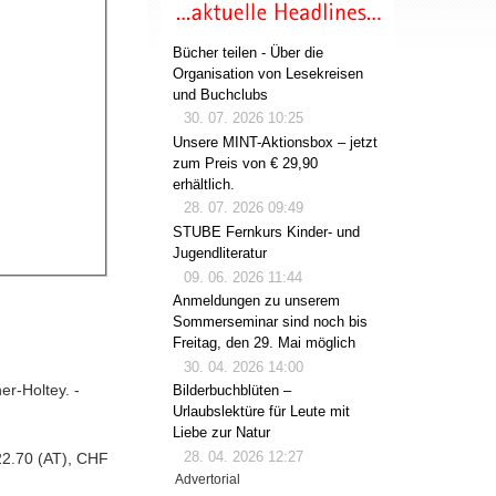
Bücher teilen - Über die
Organisation von Lesekreisen
und Buchclubs
30. 07. 2026 10:25
Unsere MINT-Aktionsbox – jetzt
zum Preis von € 29,90
erhältlich.
28. 07. 2026 09:49
STUBE Fernkurs Kinder- und
Jugendliteratur
09. 06. 2026 11:44
Anmeldungen zu unserem
Sommerseminar sind noch bis
Freitag, den 29. Mai möglich
30. 04. 2026 14:00
er-Holtey. -
Bilderbuchblüten –
Urlaubslektüre für Leute mit
Liebe zur Natur
28. 04. 2026 12:27
22.70 (AT), CHF
Advertorial