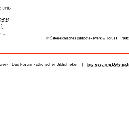
e: DNB
io-net
2
1
>
©
Österreichisches Bibliothekswerk
&
Horus IT
|
Nutz
kswerk : Das Forum katholischer Bibliotheken |
Impressum & Datensch