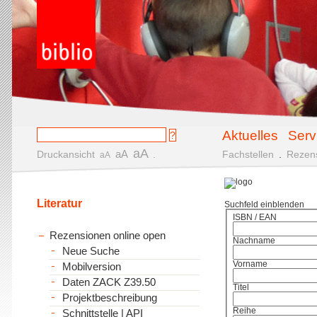
Aktuelles
Serv
aA
aA
Druckansicht
.
Fachstellen
.
Rezen
aA
Literatur
Suchfeld einblenden
ISBN / EAN
Rezensionen online open
Nachname
Neue Suche
Vorname
Mobilversion
Daten ZACK Z39.50
Titel
Projektbeschreibung
Reihe
Schnittstelle | API