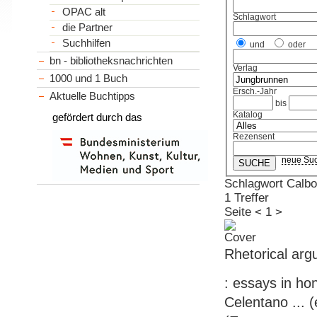
OPAC alt
Schlagwort
die Partner
Suchhilfen
und
oder
bn - bibliotheksnachrichten
Verlag
1000 und 1 Buch
Ersch.-Jahr
Aktuelle Buchtipps
bis
Katalog
gefördert durch das
Rezensent
neue Su
Schlagwort Calbo
1 Treffer
Seite
<
1
>
Rhetorical ar
: essays in ho
Celentano ... 