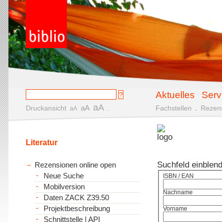
Aktuelles
Serv
aA
aA
Druckansicht
.
Fachstellen
.
Rezen
aA
Literatur
Suchfeld einblen
Rezensionen online open
Neue Suche
ISBN / EAN
Mobilversion
Nachname
Daten ZACK Z39.50
Projektbeschreibung
Vorname
Schnittstelle | API