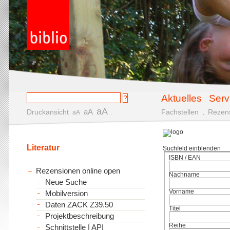
Aktuelles
Serv
aA
aA
Druckansicht
.
Fachstellen
.
Rezen
aA
Literatur
Suchfeld einblenden
ISBN / EAN
Rezensionen online open
Nachname
Neue Suche
Vorname
Mobilversion
Daten ZACK Z39.50
Titel
Projektbeschreibung
Reihe
Schnittstelle | API