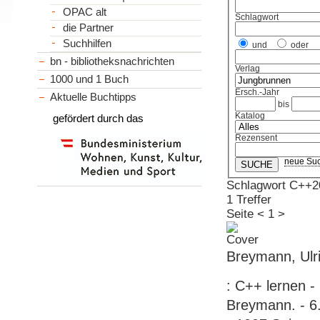
OPAC alt
Schlagwort
die Partner
Suchhilfen
und
oder
bn - bibliotheksnachrichten
Verlag
1000 und 1 Buch
Ersch.-Jahr
Aktuelle Buchtipps
bis
Katalog
gefördert durch das
Rezensent
neue Su
Schlagwort C++2
1 Treffer
Seite
<
1
>
Breymann, Ulr
: C++ lernen -
Breymann. - 6.