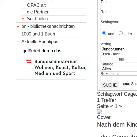
Titel
OPAC alt
die Partner
Reihe
Suchhilfen
Schlagwort
bn - bibliotheksnachrichten
1000 und 1 Buch
und
oder
Aktuelle Buchtipps
Verlag
gefördert durch das
Ersch.-Jahr
bis
Katalog
Rezensent
neue Su
Schlagwort Cage,
1 Treffer
Seite
<
1
>
Nach dem Kino