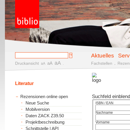
Aktuelles
Serv
aA
aA
Druckansicht
.
Fachstellen
.
Rezen
aA
Literatur
Suchfeld einblen
Rezensionen online open
Neue Suche
ISBN / EAN
Mobilversion
Nachname
Daten ZACK Z39.50
Projektbeschreibung
Vorname
Schnittstelle | API