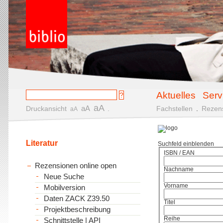
Aktuelles
Serv
aA
aA
Druckansicht
.
Fachstellen
.
Rezen
aA
Literatur
Suchfeld einblenden
ISBN / EAN
Rezensionen online open
Nachname
Neue Suche
Vorname
Mobilversion
Daten ZACK Z39.50
Titel
Projektbeschreibung
Reihe
Schnittstelle | API