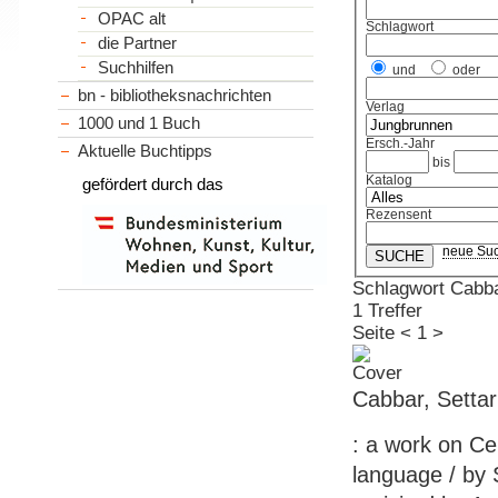
OPAC alt
Schlagwort
die Partner
Suchhilfen
und
oder
bn - bibliotheksnachrichten
Verlag
1000 und 1 Buch
Ersch.-Jahr
Aktuelle Buchtipps
bis
Katalog
gefördert durch das
Rezensent
neue Su
Schlagwort Cabba
1 Treffer
Seite
<
1
>
Cabbar, Settar
: a work on Ce
language / by S