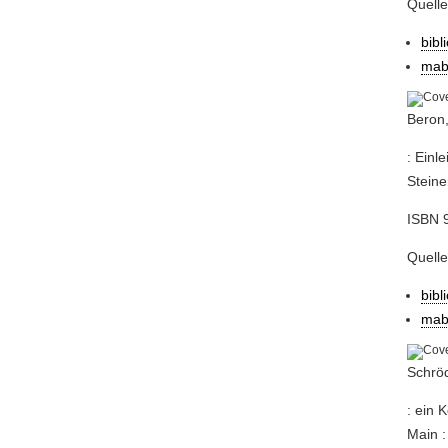
Quell
bibl
mab
Beron,
: Einl
Steine
ISBN 
Quell
bibl
mab
Schröd
: ein 
Main :