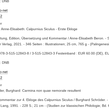
e: DNB
io-net
2
 Anne-Elisabeth: Calpurnius Siculus - Erste Ekloge
eitung, Edition, Übersetzung und Kommentar / Anne-Elisabeth Beron. - S
r Verlag, 2021. - 346 Seiten : Illustrationen; 25 cm, 765 g - (Palingene
978-3-515-12843-8 / 3-515-12843-3 Festeinband : EUR 60.00 (DE), E
e: DNB
io-net
2
er, Burghard: Carmina non quae nemorale resultent
Kommentar zur 4. Ekloge des Calpurnius Siculus / Burghard Schröder. -
 Lang, 1991. - 228 S.; 21 cm - (Studien zur klassischen Philologie; Bd. 