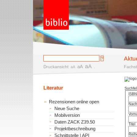
Aktu
aA
aA
Druckansicht
.
Fachst
aA
Literatur
Suchfe
ISBN
Rezensionen online open
Nac
Neue Suche
Vorn
Mobilversion
Daten ZACK Z39.50
Titel
Projektbeschreibung
Reih
Schnittstelle | API