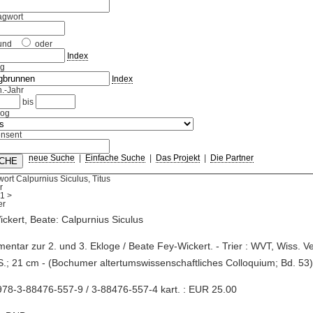
agwort
und
oder
Index
ag
Index
.-Jahr
bis
log
nsent
neue Suche
|
Einfache Suche
|
Das Projekt
|
Die Partner
ort Calpurnius Siculus, Titus
r
1
>
ckert, Beate: Calpurnius Siculus
entar zur 2. und 3. Ekloge / Beate Fey-Wickert. - Trier : WVT, Wiss. Ver
S.; 21 cm - (Bochumer altertumswissenschaftliches Colloquium; Bd. 53
78-3-88476-557-9 / 3-88476-557-4 kart. : EUR 25.00