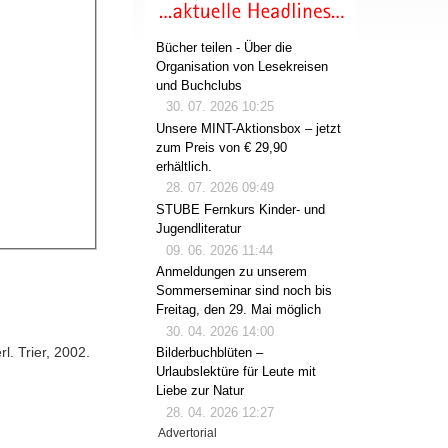
Bücher teilen - Über die
Organisation von Lesekreisen
und Buchclubs
30. 07. 2026 10:25
Unsere MINT-Aktionsbox – jetzt
zum Preis von € 29,90
erhältlich.
28. 07. 2026 09:49
STUBE Fernkurs Kinder- und
Jugendliteratur
09. 06. 2026 11:44
Anmeldungen zu unserem
Sommerseminar sind noch bis
Freitag, den 29. Mai möglich
30. 04. 2026 14:00
l. Trier, 2002.
Bilderbuchblüten –
Urlaubslektüre für Leute mit
)
Liebe zur Natur
28. 04. 2026 12:27
Advertorial