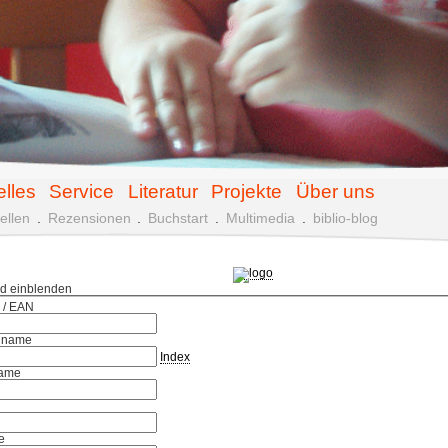
elles
Service
Literatur
Projekte
Über uns
ellen
.
Rezensionen
.
Buchstart
.
Multimedia
.
biblio-blog
ld einblenden
 / EAN
hname
Index
ame
e