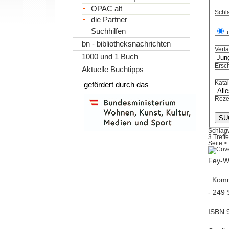
OPAC alt
Schl
die Partner
Suchhilfen
bn - bibliotheksnachrichten
Verl
1000 und 1 Buch
Ersch
Aktuelle Buchtipps
Kata
gefördert durch das
Reze
Schlagw
3 Treffe
Seite
<
Fey-Wi
: Komm
- 249 
ISBN 9