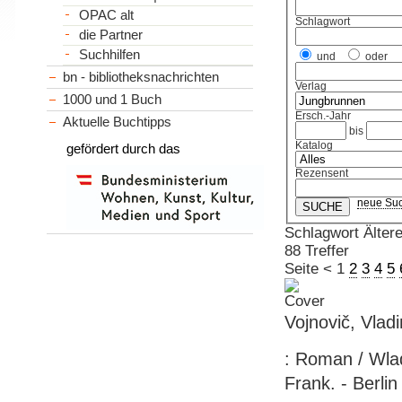
OPAC alt
Schlagwort
die Partner
Suchhilfen
und
oder
bn - bibliotheksnachrichten
Verlag
1000 und 1 Buch
Ersch.-Jahr
Aktuelle Buchtipps
bis
Katalog
gefördert durch das
Rezensent
neue Su
Schlagwort Älter
88 Treffer
Seite
<
1
2
3
4
5
Vojnovič, Vladi
: Roman / Wla
Frank. - Berlin