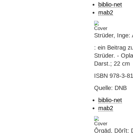
biblio-net
mab2
Strüder, Inge: 
: ein Beitrag
Strüder. - Opl
Darst.; 22 cm
ISBN 978-3-81
Quelle: DNB
biblio-net
mab2
Ôrgād, Dôrît: