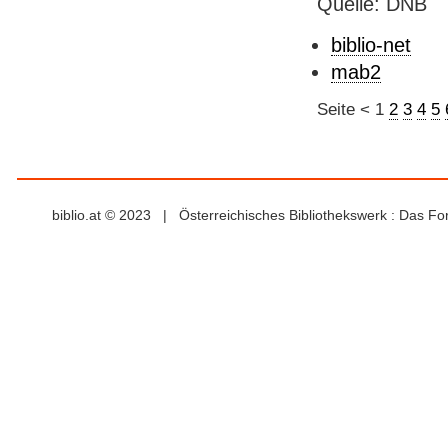
Quelle: DNB
biblio-net
mab2
Seite
<
1
2
3
4
5
biblio.at © 2023 | Österreichisches Bibliothekswerk : Das F