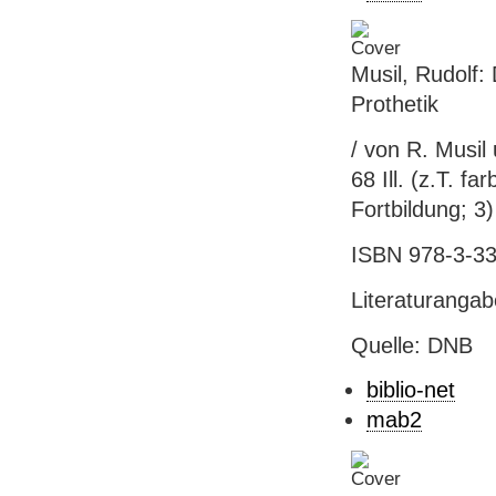
Musil, Rudolf:
Prothetik
/ von R. Musil u
68 Ill. (z.T. f
Fortbildung; 3)
ISBN 978-3-33
Literaturanga
Quelle: DNB
biblio-net
mab2