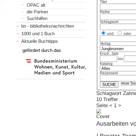
Titel
OPAC alt
die Partner
Reihe
Suchhilfen
Schlagwort
bn - bibliotheksnachrichten
1000 und 1 Buch
und
oder
Aktuelle Buchtipps
Verlag
gefördert durch das
Ersch.-Jahr
bis
Katalog
Rezensent
neue Su
Schlagwort Zahne
10 Treffer
Seite
<
1
>
Ausarbeiten v