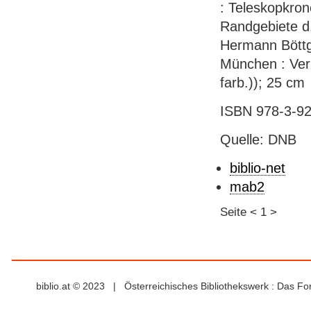
: Teleskopkron
Randgebiete d.
Hermann Böttge
München : Verla
farb.)); 25 cm
ISBN 978-3-92
Quelle: DNB
biblio-net
mab2
Seite
<
1
>
biblio.at © 2023 | Österreichisches Bibliothekswerk : Das F