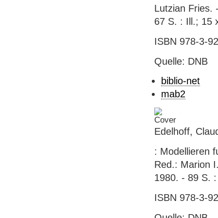
Lutzian Fries.
67 S. : Ill.; 1
ISBN 978-3-92
Quelle: DNB
biblio-net
mab2
Edelhoff, Clau
: Modellieren f
Red.: Marion I
1980. - 89 S. :
ISBN 978-3-92
Quelle: DNB