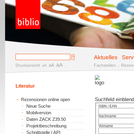
Aktuelles
Serv
aA
aA
Druckansicht
.
Fachstellen
.
Rezen
aA
Literatur
Suchfeld einblen
Rezensionen online open
Neue Suche
ISBN / EAN
Mobilversion
Nachname
Daten ZACK Z39.50
Projektbeschreibung
Vorname
Schnittstelle | API