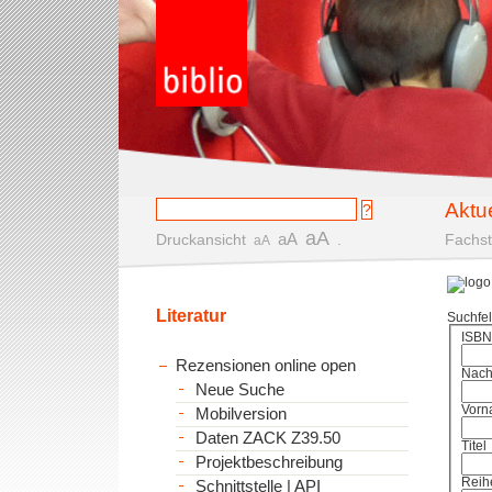
Aktu
aA
aA
Druckansicht
.
Fachst
aA
Literatur
Suchfe
ISBN
Rezensionen online open
Nac
Neue Suche
Vorn
Mobilversion
Daten ZACK Z39.50
Titel
Projektbeschreibung
Reih
Schnittstelle | API