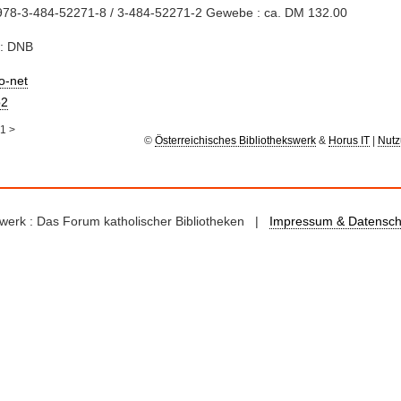
978-3-484-52271-8 / 3-484-52271-2 Gewebe : ca. DM 132.00
e: DNB
io-net
2
1
>
©
Österreichisches Bibliothekswerk
&
Horus IT
|
Nutz
kswerk : Das Forum katholischer Bibliotheken |
Impressum & Datensch