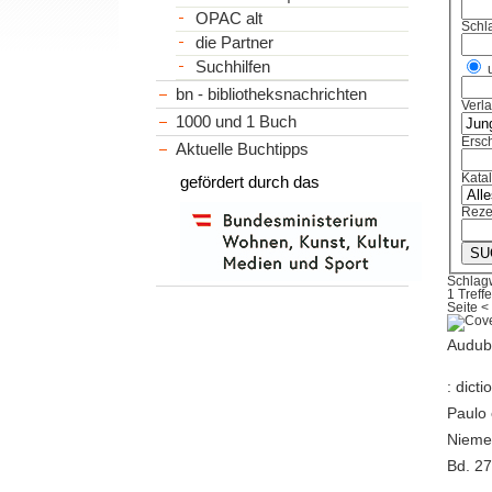
OPAC alt
Schl
die Partner
Suchhilfen
bn - bibliotheksnachrichten
Verl
1000 und 1 Buch
Ersch
Aktuelle Buchtipps
Kata
gefördert durch das
Reze
Schlag
1 Treffe
Seite
<
Audube
: dict
Paulo 
Niemey
Bd. 27