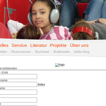
elles
Service
Literatur
Projekte
Über uns
ellen
.
Rezensionen
.
Buchstart
.
Multimedia
.
biblio-blog
ld einblenden
 / EAN
hname
Index
ame
e