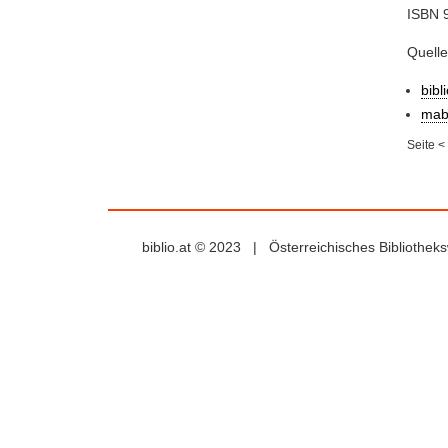
ISBN 
Quell
bibl
mab
Seite
<
biblio.at © 2023 | Österreichisches Bibliothe