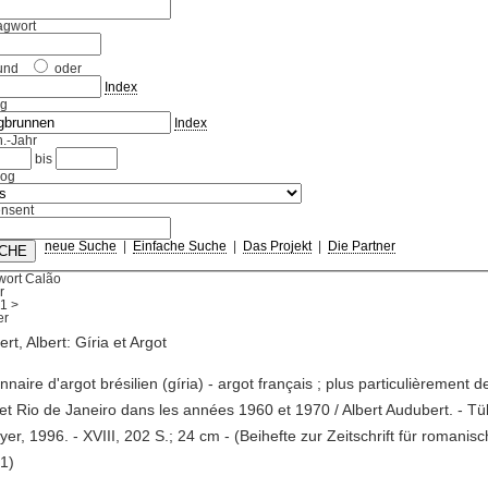
agwort
und
oder
Index
ag
Index
.-Jahr
bis
log
nsent
neue Suche
|
Einfache Suche
|
Das Projekt
|
Die Partner
wort Calão
r
1
>
rt, Albert: Gíria et Argot
ionnaire d'argot brésilien (gíria) - argot français ; plus particulièrement d
et Rio de Janeiro dans les années 1960 et 1970 / Albert Audubert. - Tü
er, 1996. - XVIII, 202 S.; 24 cm - (Beihefte zur Zeitschrift für romanisc
1)