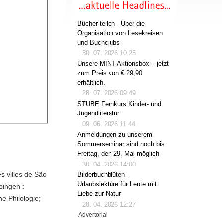
Bücher teilen - Über die
Organisation von Lesekreisen
und Buchclubs
30. 07. 2026 10:25
Unsere MINT-Aktionsbox – jetzt
zum Preis von € 29,90
erhältlich.
28. 07. 2026 09:49
STUBE Fernkurs Kinder- und
Jugendliteratur
09. 06. 2026 11:44
Anmeldungen zu unserem
Sommerseminar sind noch bis
Freitag, den 29. Mai möglich
30. 04. 2026 14:00
es villes de São
Bilderbuchblüten –
Urlaubslektüre für Leute mit
bingen :
Liebe zur Natur
he Philologie;
28. 04. 2026 12:27
Advertorial