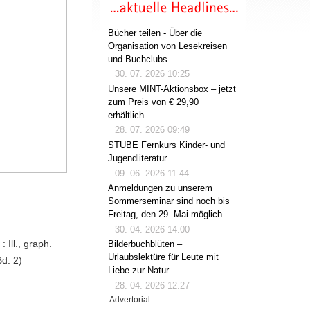
Bücher teilen - Über die
Organisation von Lesekreisen
und Buchclubs
30. 07. 2026 10:25
Unsere MINT-Aktionsbox – jetzt
zum Preis von € 29,90
erhältlich.
28. 07. 2026 09:49
STUBE Fernkurs Kinder- und
Jugendliteratur
09. 06. 2026 11:44
Anmeldungen zu unserem
Sommerseminar sind noch bis
Freitag, den 29. Mai möglich
30. 04. 2026 14:00
Ill., graph.
Bilderbuchblüten –
Urlaubslektüre für Leute mit
Bd. 2)
Liebe zur Natur
28. 04. 2026 12:27
Advertorial