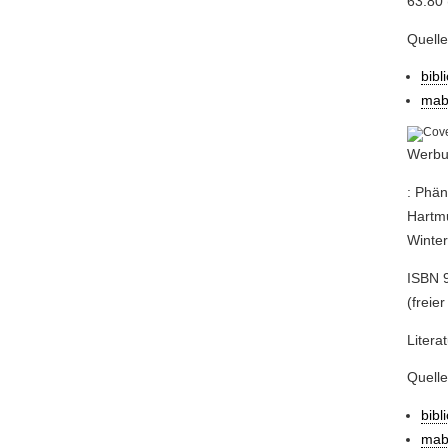
63.80 
Quell
bibl
mab
Werbun
: Phä
Hartmu
Winter
ISBN 9
(freier
Litera
Quell
bibl
mab