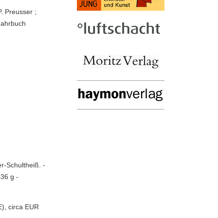
. Preusser ;
(Jahrbuch
er-Schultheiß. -
636 g -
), circa EUR