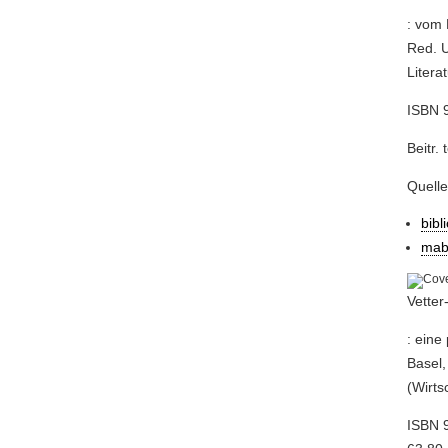
: vom 
Red. U
Literat
ISBN 
Beitr. 
Quell
bibl
mab
Vetter
: eine
Basel,
(Wirts
ISBN 9