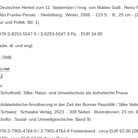
Deutschen Herbst zum 11. September / hrsg. von Matteo Galli ; Heinz P
do Franke-Penski. - Heidelberg : Winter, 2006. - 219 S. : Ill.; 25 cm - 
ur und Politik; Bd. 1)
978-3-8253-5047-5 / 3-8253-5047-9 Pp. : EUR 34.00
teilw. dt. und engl.
e: DNB
io-net
2
-Schultheiß, Silke: Natur- und Umweltschutz als ästhetische Praxis
 philatelistische Annäherung in der Zeit der Bonner Republik / Silke Vett
 Schweiz : Schwabe Verlag, 2023. - 338 Seiten : Illustrationen; 23 cm, 
chafts-, Sozial- und Umweltgeschichte; Band 9)
78-3-7965-4764-5 / 3-7965-4764-8 Festeinband : circa EUR 62.00 (DE