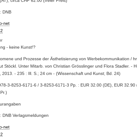
(AT), circa CHF 62.00 (freier Preis)
e: DNB
io-net
2
g - keine Kunst!?
nomene und Prozesse der Ästhetisierung von Werbekommunikation / hr
t Stöckl. Unter Mitarb. von Christian Grösslinger und Flora Stadler. - H
, 2013. - 235 : Ill. S.; 24 cm - (Wissenschaft und Kunst; Bd. 24)
78-3-8253-6171-6 / 3-8253-6171-3 Pp. : EUR 32.00 (DE), EUR 32.90 (
 Pr.)
turangaben
e: DNB Verlagsmeldungen
io-net
2