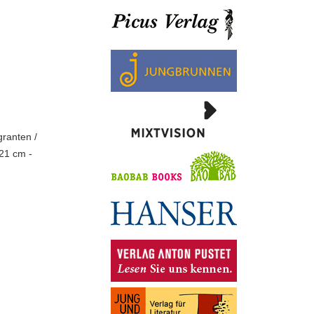
ranten /
 21 cm -