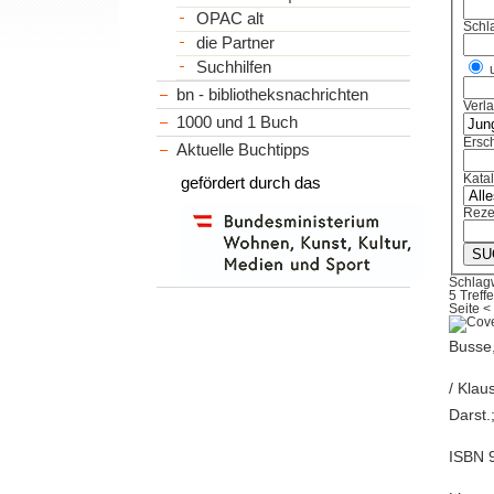
OPAC alt
Schl
die Partner
Suchhilfen
bn - bibliotheksnachrichten
Verl
1000 und 1 Buch
Ersch
Aktuelle Buchtipps
Kata
gefördert durch das
Reze
Schlag
5 Treffe
Seite
<
Busse,
/ Klau
Darst.
ISBN 9