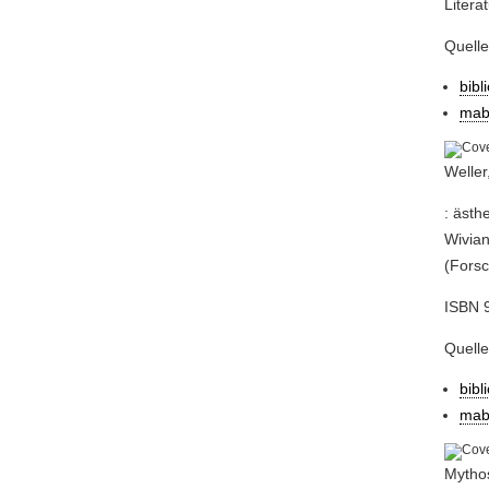
Litera
Quell
bibl
mab
Weller
: ästh
Wivian
(Forsc
ISBN 9
Quell
bibl
mab
Mytho