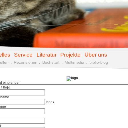
elles
Service
Literatur
Projekte
Über uns
ellen
.
Rezensionen
.
Buchstart
.
Multimedia
.
biblio-blog
ld einblenden
 / EAN
hname
Index
ame
e