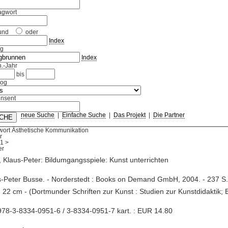
agwort
und
oder
Index
ag
Index
.-Jahr
bis
log
nsent
neue Suche
|
Einfache Suche
|
Das Projekt
|
Die Partner
wort Ästhetische Kommunikation
r
1
>
 Klaus-Peter: Bildumgangsspiele: Kunst unterrichten
s-Peter Busse. - Norderstedt : Books on Demand GmbH, 2004. - 237 S. : 
; 22 cm - (Dortmunder Schriften zur Kunst : Studien zur Kunstdidaktik; 
78-3-8334-0951-6 / 3-8334-0951-7 kart. : EUR 14.80