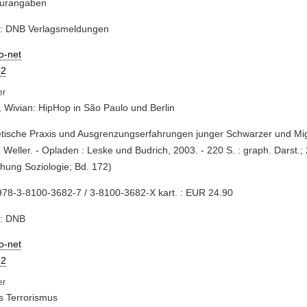
turangaben
e: DNB Verlagsmeldungen
io-net
2
, Wivian: HipHop in São Paulo und Berlin
etische Praxis und Ausgrenzungserfahrungen junger Schwarzer und Mig
 Weller. - Opladen : Leske und Budrich, 2003. - 220 S. : graph. Darst.;
hung Soziologie; Bd. 172)
78-3-8100-3682-7 / 3-8100-3682-X kart. : EUR 24.90
e: DNB
io-net
2
s Terrorismus