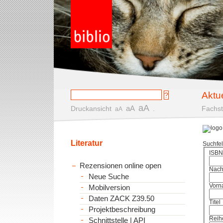
Aktu
aA
aA
Druckansicht
.
Fachst
aA
Literatur
Suchfe
ISBN
Rezensionen online open
Nac
Neue Suche
Vorn
Mobilversion
Daten ZACK Z39.50
Titel
Projektbeschreibung
Reih
Schnittstelle | API