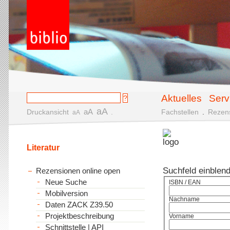
Aktuelles
Serv
aA
aA
Druckansicht
.
Fachstellen
.
Rezen
aA
Literatur
Suchfeld einblen
Rezensionen online open
Neue Suche
ISBN / EAN
Mobilversion
Nachname
Daten ZACK Z39.50
Projektbeschreibung
Vorname
Schnittstelle | API