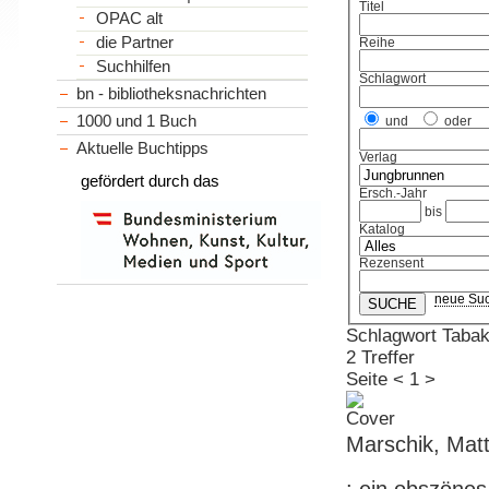
Titel
OPAC alt
die Partner
Reihe
Suchhilfen
Schlagwort
bn - bibliotheksnachrichten
1000 und 1 Buch
und
oder
Aktuelle Buchtipps
Verlag
gefördert durch das
Ersch.-Jahr
bis
Katalog
Rezensent
neue Su
Schlagwort Taba
2 Treffer
Seite
<
1
>
Marschik, Mat