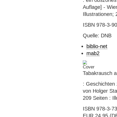
: ein obszönes
Auflage] - Wie
Illustrationen;
ISBN 978-3-90
Quelle: DNB
biblio-net
mab2
Tabakrausch a
: Geschichten
von Holger Sta
209 Seiten : Il
ISBN 978-3-73
EUR 24.95 (DE)