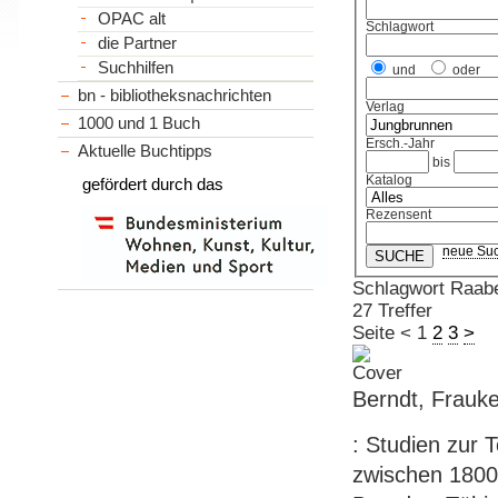
OPAC alt
Schlagwort
die Partner
Suchhilfen
und
oder
bn - bibliotheksnachrichten
Verlag
1000 und 1 Buch
Ersch.-Jahr
Aktuelle Buchtipps
bis
Katalog
gefördert durch das
Rezensent
neue Su
Schlagwort Raab
27 Treffer
Seite
<
1
2
3
>
Berndt, Frauk
: Studien zur 
zwischen 1800 