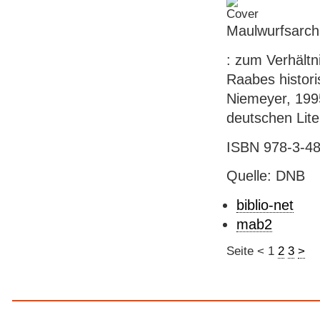
Maulwurfsarch
: zum Verhältn
Raabes histori
Niemeyer, 1995
deutschen Lite
ISBN 978-3-48
Quelle: DNB
biblio-net
mab2
Seite
<
1
2
3
>