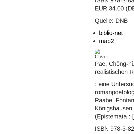
ISBN 978-3-83
EUR 34.00 (DE
Quelle: DNB
biblio-net
mab2
Pae, Chŏng-hŭ
realistischen
: eine Unters
romanpoetolog
Raabe, Fontan
Königshausen 
(Epistemata : [
ISBN 978-3-826