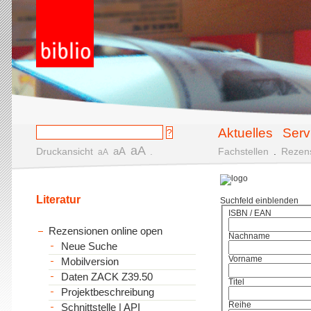
Aktuelles
Serv
aA
aA
Druckansicht
.
Fachstellen
.
Rezen
aA
Literatur
Suchfeld einblenden
ISBN / EAN
Rezensionen online open
Nachname
Neue Suche
Vorname
Mobilversion
Daten ZACK Z39.50
Titel
Projektbeschreibung
Reihe
Schnittstelle | API