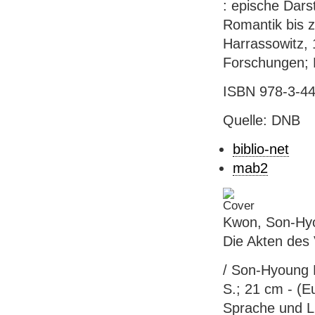
: epische Dars
Romantik bis z
Harrassowitz, 1
Forschungen; 
ISBN 978-3-44
Quelle: DNB
biblio-net
mab2
Kwon, Son-Hyo
Die Akten des
/ Son-Hyoung K
S.; 21 cm - (E
Sprache und Li