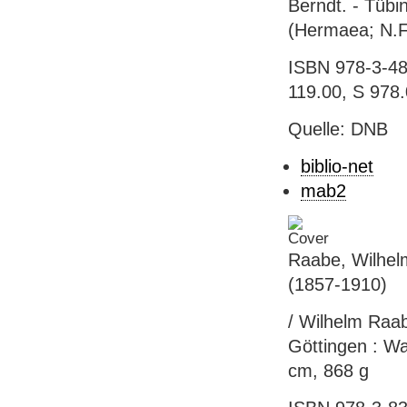
Berndt. - Tübin
(Hermaea; N.F.
ISBN 978-3-484
119.00, S 978
Quelle: DNB
biblio-net
mab2
Raabe, Wilhel
(1857-1910)
/ Wilhelm Raa
Göttingen : Wal
cm, 868 g