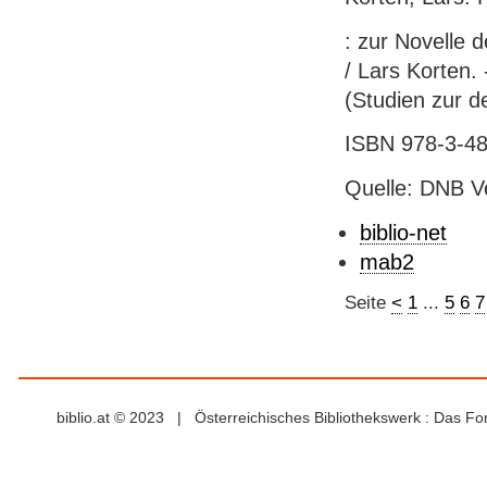
: zur Novelle d
/ Lars Korten.
(Studien zur d
ISBN 978-3-48
Quelle: DNB V
biblio-net
mab2
Seite
<
1
...
5
6
7
biblio.at © 2023 | Österreichisches Bibliothekswerk : Das F