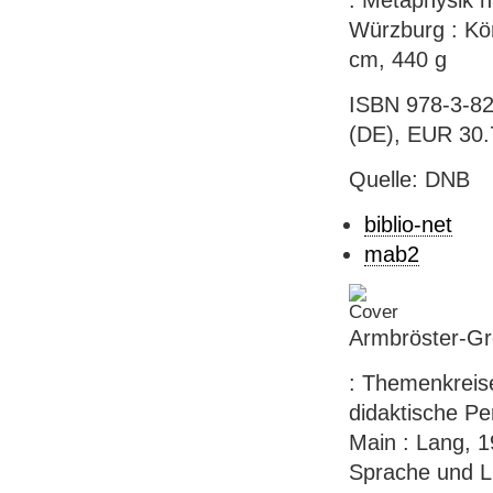
: Metaphysik n
Würzburg : Kö
cm, 440 g
ISBN 978-3-82
(DE), EUR 30.
Quelle: DNB
biblio-net
mab2
Armbröster-Gro
: Themenkreise
didaktische Pe
Main : Lang, 19
Sprache und Li