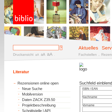
Aktuelles
Serv
aA
aA
Druckansicht
.
Fachstellen
.
Rezen
aA
Literatur
Suchfeld einblen
Rezensionen online open
Neue Suche
ISBN / EAN
Mobilversion
Nachname
Daten ZACK Z39.50
Projektbeschreibung
Vorname
Schnittstelle | API