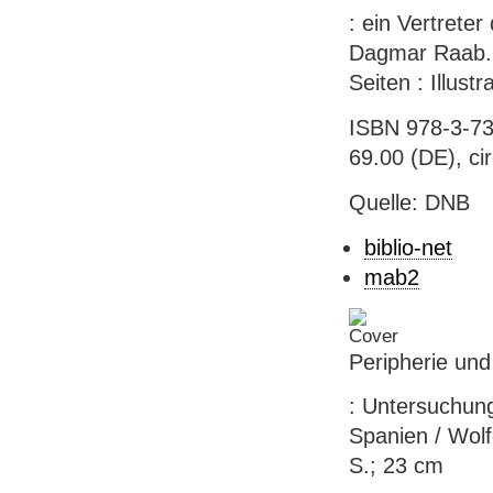
: ein Vertrete
Dagmar Raab. -
Seiten : Illust
ISBN 978-3-73
69.00 (DE), ci
Quelle: DNB
biblio-net
mab2
Peripherie und 
: Untersuchung
Spanien / Wolf
S.; 23 cm