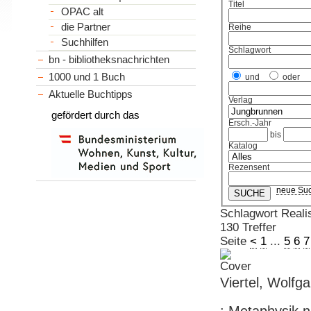
Titel
OPAC alt
die Partner
Reihe
Suchhilfen
Schlagwort
bn - bibliotheksnachrichten
1000 und 1 Buch
und
oder
Aktuelle Buchtipps
Verlag
gefördert durch das
Ersch.-Jahr
bis
Katalog
Rezensent
neue Su
Schlagwort Real
130 Treffer
Seite
<
1
...
5
6
7
Viertel, Wolfg