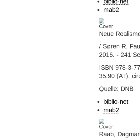
biblio-net
mab2
Neue Realismen
/ Søren R. Fau
2016. - 241 Se
ISBN 978-3-77
35.90 (AT), cir
Quelle: DNB
biblio-net
mab2
Raab, Dagmar: