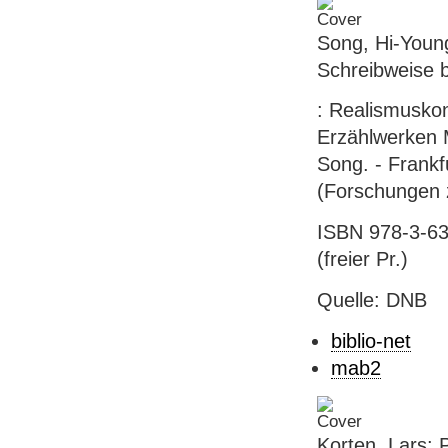
Song, Hi-Young
Schreibweise b
: Realismuskon
Erzählwerken 
Song. - Frankf
(Forschungen z
ISBN 978-3-63
(freier Pr.)
Quelle: DNB
biblio-net
mab2
Korten, Lars: 