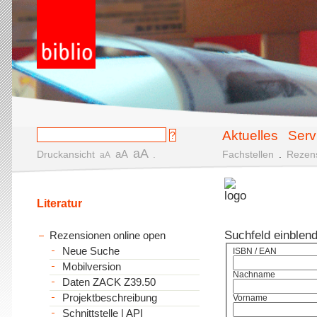
Aktuelles
Serv
aA
aA
Druckansicht
.
Fachstellen
.
Rezen
aA
Literatur
Suchfeld einblen
Rezensionen online open
Neue Suche
ISBN / EAN
Mobilversion
Nachname
Daten ZACK Z39.50
Projektbeschreibung
Vorname
Schnittstelle | API