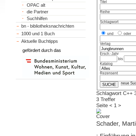
Titel
OPAC alt
die Partner
Reihe
Suchhilfen
Schlagwort
bn - bibliotheksnachrichten
1000 und 1 Buch
und
oder
Aktuelle Buchtipps
Verlag
gefördert durch das
Ersch.-Jahr
bis
Katalog
Rezensent
neue Su
Schlagwort C++ 
3 Treffer
Seite
<
1
>
Schader, Mart