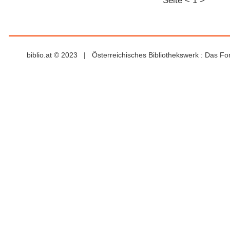
Seite
<
1
>
biblio.at © 2023 | Österreichisches Bibliothekswerk : Das F