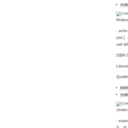
mab
Molecu
: acti
(ed.).
cell di
ISBN 
Litera
Quell
bibl
mab
Under
: expe
S. : I