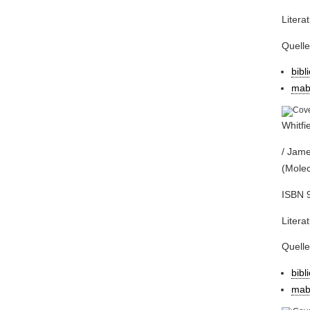
Litera
Quell
bibl
mab
Whitfie
/ Jame
(Molec
ISBN 
Litera
Quell
bibl
mab