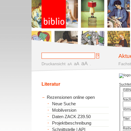
Aktu
aA
aA
Druckansicht
.
Fachst
aA
Literatur
Suchfe
ISBN
Rezensionen online open
Nac
Neue Suche
Vorn
Mobilversion
Daten ZACK Z39.50
Titel
Projektbeschreibung
Reih
Schnittstelle | API