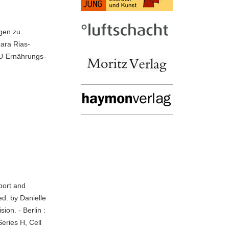
ngen zu
bara Rias-
(GU-Ernährungs-
port and
ed. by Danielle
ion. - Berlin :
Series H, Cell