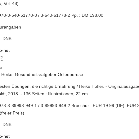
y; Vol. 48)
978-3-540-51778-8 / 3-540-51778-2 Pp. : DM 198.00
turangaben
e: DNB
io-net
2
, Heike: Gesundheitsratgeber Osteoporose
besten Übungen, die richtige Ernährung / Heike Höfler. - Originalausgab
dt, 2018. - 136 Seiten : Illustrationen; 22 cm
978-3-89993-949-1 / 3-89993-949-2 Broschur : EUR 19.99 (DE), EUR 
(freier Preis)
e: DNB
io-net