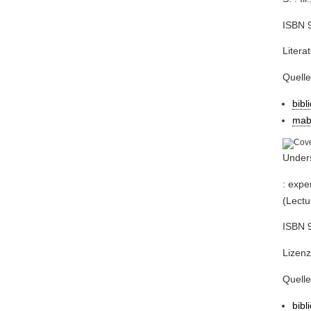
ISBN 
Litera
Quell
bibl
mab
Under
: expe
(Lectu
ISBN 
Lizenz
Quell
bibl