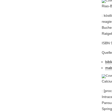
Rias-
: köst
reagie
Bucher
Ratge
ISBN 9
Quell
bibl
mab
Calciu
: [pr
Intrac
Pansu 
Spring