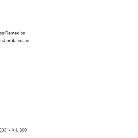
 dos Remedios
 and problems in
003. - XII, 300