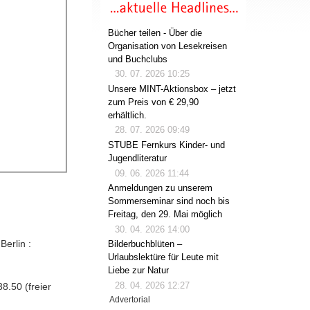
Bücher teilen - Über die
Organisation von Lesekreisen
und Buchclubs
30. 07. 2026 10:25
Unsere MINT-Aktionsbox – jetzt
zum Preis von € 29,90
erhältlich.
28. 07. 2026 09:49
STUBE Fernkurs Kinder- und
Jugendliteratur
09. 06. 2026 11:44
Anmeldungen zu unserem
Sommerseminar sind noch bis
Freitag, den 29. Mai möglich
30. 04. 2026 14:00
Berlin :
Bilderbuchblüten –
Urlaubslektüre für Leute mit
Liebe zur Natur
28. 04. 2026 12:27
8.50 (freier
Advertorial