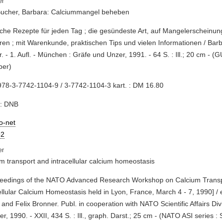
Bucher, Barbara: Calciummangel beheben
liche Rezepte für jeden Tag ; die gesündeste Art, auf Mangelerscheinu
ren ; mit Warenkunde, praktischen Tips und vielen Informationen / Bar
. - 1. Aufl. - München : Gräfe und Unzer, 1991. - 64 S. : Ill.; 20 cm - 
ber)
78-3-7742-1104-9 / 3-7742-1104-3 kart. : DM 16.80
e: DNB
io-net
2
m transport and intracellular calcium homeostasis
oceedings of the NATO Advanced Research Workshop on Calcium Trans
ellular Calcium Homeostasis held in Lyon, France, March 4 - 7, 1990] / 
and Felix Bronner. Publ. in cooperation with NATO Scientific Affairs Divis
er, 1990. - XXII, 434 S. : Ill., graph. Darst.; 25 cm - (NATO ASI series : 