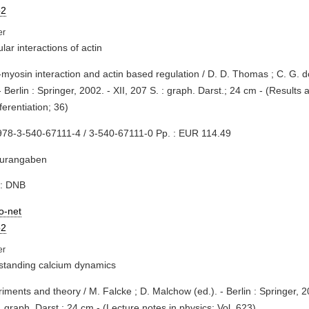
2
lar interactions of actin
n-myosin interaction and actin based regulation / D. D. Thomas ; C. G.
 - Berlin : Springer, 2002. - XII, 207 S. : graph. Darst.; 24 cm - (Results
fferentiation; 36)
978-3-540-67111-4 / 3-540-67111-0 Pp. : EUR 114.49
turangaben
e: DNB
io-net
2
standing calcium dynamics
riments and theory / M. Falcke ; D. Malchow (ed.). - Berlin : Springer, 2
ll., graph. Darst.; 24 cm - (Lecture notes in physics; Vol. 623)