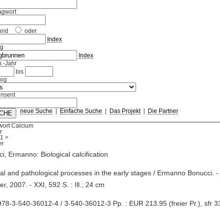
agwort
und
oder
Index
ag
Index
.-Jahr
bis
log
nsent
neue Suche
|
Einfache Suche
|
Das Projekt
|
Die Partner
wort Calcium
r
1
>
i, Ermanno: Biological calcification
al and pathological processes in the early stages / Ermanno Bonucci. - 
er, 2007. - XXI, 592 S. : Ill.; 24 cm
78-3-540-36012-4 / 3-540-36012-3 Pp. : EUR 213.95 (freier Pr.), sfr 33