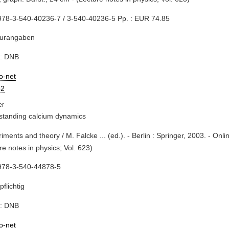
978-3-540-40236-7 / 3-540-40236-5 Pp. : EUR 74.85
turangaben
e: DNB
io-net
2
standing calcium dynamics
riments and theory / M. Falcke ... (ed.). - Berlin : Springer, 2003. - Onl
re notes in physics; Vol. 623)
978-3-540-44878-5
pflichtig
e: DNB
io-net