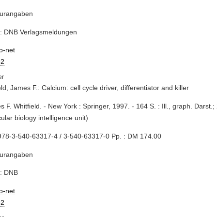
turangaben
e: DNB Verlagsmeldungen
io-net
2
ld, James F.: Calcium: cell cycle driver, differentiator and killer
s F. Whitfield. - New York : Springer, 1997. - 164 S. : Ill., graph. Darst.;
ular biology intelligence unit)
978-3-540-63317-4 / 3-540-63317-0 Pp. : DM 174.00
turangaben
e: DNB
io-net
2