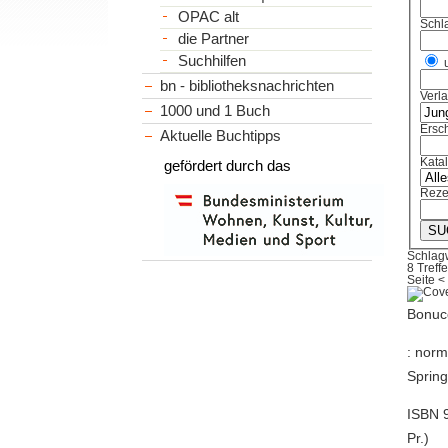
OPAC alt
Schl
die Partner
Suchhilfen
bn - bibliotheksnachrichten
Verl
1000 und 1 Buch
Ersch
Aktuelle Buchtipps
Kata
gefördert durch das
Reze
Schlag
8 Treffe
Seite
<
Bonucc
: norm
Spring
ISBN 9
Pr.)