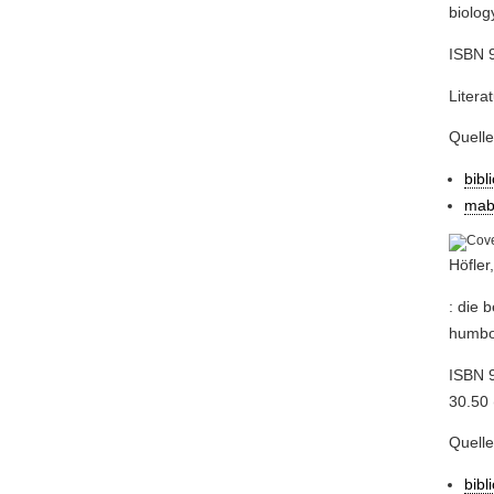
biolog
ISBN 
Litera
Quell
bibl
mab
Höfler
: die 
humbol
ISBN 
30.50 
Quell
bibl