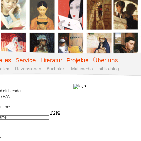
elles
Service
Literatur
Projekte
Über uns
ellen
.
Rezensionen
.
Buchstart
.
Multimedia
.
biblio-blog
ld einblenden
 / EAN
hname
Index
ame
e