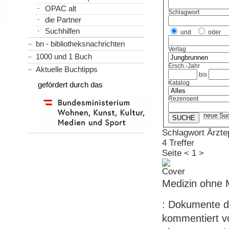
OPAC alt
Schlagwort
die Partner
Suchhilfen
und
oder
bn - bibliotheksnachrichten
Verlag
1000 und 1 Buch
Ersch.-Jahr
Aktuelle Buchtipps
bis
Katalog
gefördert durch das
Rezensent
neue Su
Schlagwort Ärzte
4 Treffer
Seite
<
1
>
Medizin ohne 
: Dokumente d
kommentiert vo