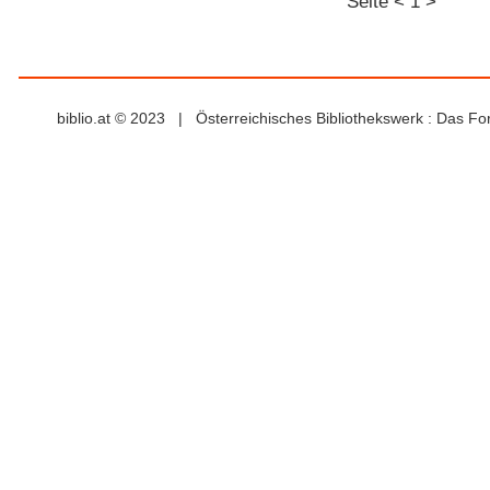
Seite
<
1
>
biblio.at © 2023 | Österreichisches Bibliothekswerk : Das F