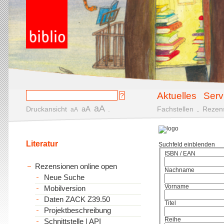
Aktuelles
Serv
aA
aA
Druckansicht
.
Fachstellen
.
Rezen
aA
Literatur
Suchfeld einblenden
ISBN / EAN
Rezensionen online open
Nachname
Neue Suche
Vorname
Mobilversion
Daten ZACK Z39.50
Titel
Projektbeschreibung
Reihe
Schnittstelle | API