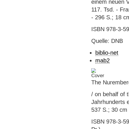
einem neuen Vo
117. Tsd. - Fr
- 296 S.; 18 c
ISBN 978-3-59
Quelle: DNB
biblio-net
mab2
The Nuremberg
/ on behalf of 
Jahrhunderts e
537 S.; 30 cm
ISBN 978-3-59