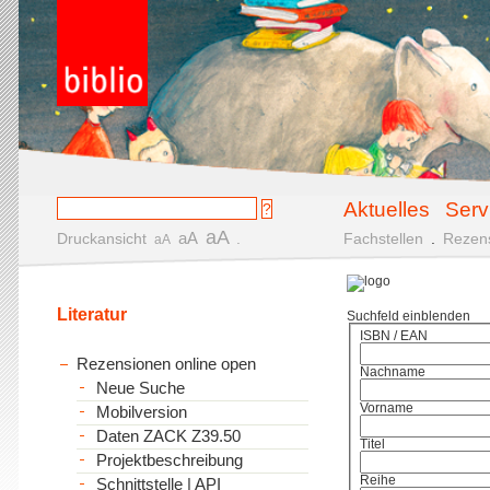
Aktuelles
Serv
aA
aA
Druckansicht
.
Fachstellen
.
Rezen
aA
Literatur
Suchfeld einblenden
ISBN / EAN
Rezensionen online open
Nachname
Neue Suche
Vorname
Mobilversion
Daten ZACK Z39.50
Titel
Projektbeschreibung
Reihe
Schnittstelle | API