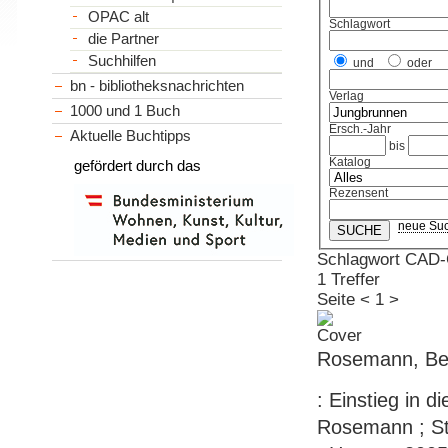
OPAC alt
Schlagwort
die Partner
Suchhilfen
und
oder
bn - bibliotheksnachrichten
Verlag
1000 und 1 Buch
Ersch.-Jahr
Aktuelle Buchtipps
bis
Katalog
gefördert durch das
Rezensent
neue Su
Schlagwort CAD
1 Treffer
Seite
<
1
>
Rosemann, Be
: Einstieg in 
Rosemann ; St