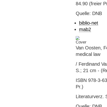
84.90 (freier P
Quelle: DNB
biblio-net
mab2
Van Oosten, Fe
medical law
/ Ferdinand Va
S.; 21 cm - (R
ISBN 978-3-631
Pr.)
Literaturverz. 
Quelle: DNB