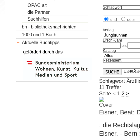
OPAC alt
Schlagwort
die Partner
Suchhilfen
und
oder
bn - bibliotheksnachrichten
Verlag
1000 und 1 Buch
Ersch.-Jahr
Aktuelle Buchtipps
bis
Katalog
gefördert durch das
Rezensent
neue Su
Schlagwort Ärztli
11 Treffer
Seite
<
1
2
>
Eisner, Beat: D
: die Rechtsla
Eisner. - Bern