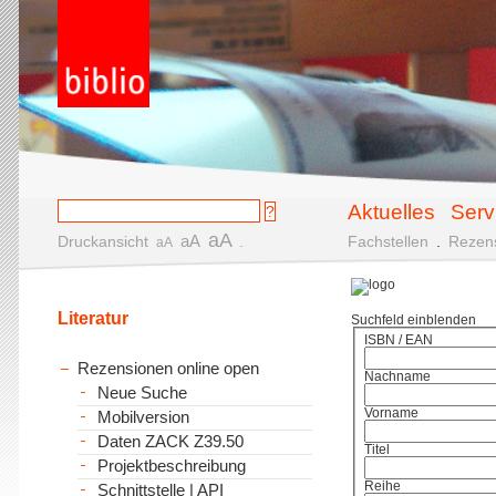
Aktuelles
Serv
aA
aA
Druckansicht
.
Fachstellen
.
Rezen
aA
Literatur
Suchfeld einblenden
ISBN / EAN
Rezensionen online open
Nachname
Neue Suche
Vorname
Mobilversion
Daten ZACK Z39.50
Titel
Projektbeschreibung
Reihe
Schnittstelle | API