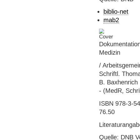
biblio-net
mab2
Dokumentation 
Medizin
/ Arbeitsgemei
Schriftl. Thom
B. Baxhenrich .
- (MedR, Schri
ISBN 978-3-540
76.50
Literaturanga
Quelle: DNB V