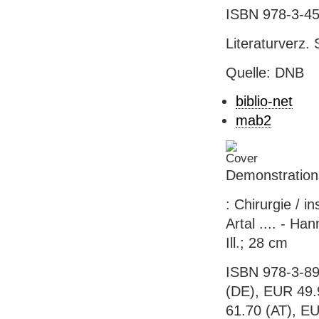
ISBN 978-3-456
Literaturverz. 
Quelle: DNB
biblio-net
mab2
Demonstrationst
: Chirurgie / i
Artal .... - Ha
Ill.; 28 cm
ISBN 978-3-89
(DE), EUR 49.9
61.70 (AT), EU