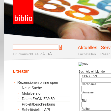
Aktuelles
Serv
aA
aA
Druckansicht
.
Fachstellen
.
Rezen
aA
Literatur
Suchfeld einblenden
ISBN / EAN
Rezensionen online open
Nachname
Neue Suche
Vorname
Mobilversion
Daten ZACK Z39.50
Titel
Projektbeschreibung
Reihe
Schnittstelle | API