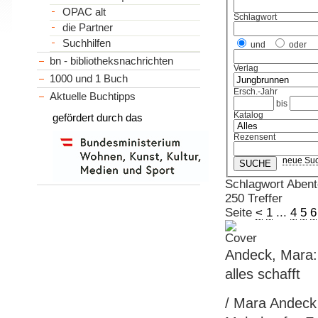
OPAC alt
Schlagwort
die Partner
Suchhilfen
und
oder
bn - bibliotheksnachrichten
Verlag
1000 und 1 Buch
Ersch.-Jahr
Aktuelle Buchtipps
bis
Katalog
gefördert durch das
Rezensent
neue Su
Schlagwort Abent
250 Treffer
Seite
<
1
...
4
5
6
Andeck, Mara:
alles schafft
/ Mara Andeck 