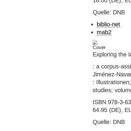
16.00 (DE), E
Quelle: DNB
biblio-net
mab2
Exploring the 
: a corpus-ass
Jiménez-Navarr
: Illustration
studies; volum
ISBN 978-3-63
64.95 (DE), EU
Quelle: DNB