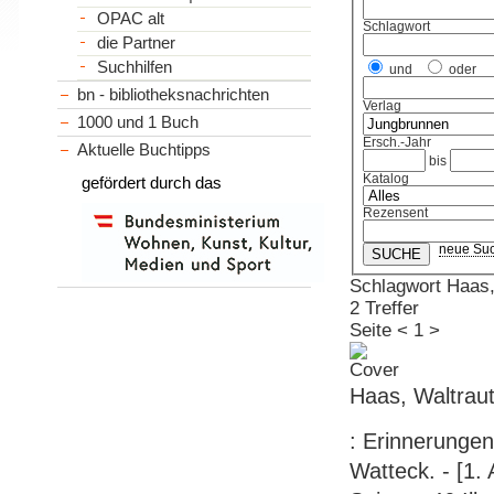
OPAC alt
Schlagwort
die Partner
Suchhilfen
und
oder
bn - bibliotheksnachrichten
Verlag
1000 und 1 Buch
Ersch.-Jahr
Aktuelle Buchtipps
bis
Katalog
gefördert durch das
Rezensent
neue Su
Schlagwort Haas,
2 Treffer
Seite
<
1
>
Haas, Waltraut:
: Erinnerungen
Watteck. - [1.