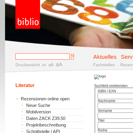
Aktuelles
Serv
aA
aA
Druckansicht
.
Fachstellen
.
Rezen
aA
Literatur
Suchfeld einblenden
ISBN / EAN
Rezensionen online open
Nachname
Neue Suche
Vorname
Mobilversion
Daten ZACK Z39.50
Titel
Projektbeschreibung
Reihe
Schnittstelle | API