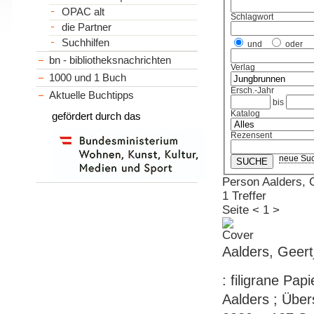
OPAC alt
Schlagwort
die Partner
Suchhilfen
und
oder
bn - bibliotheksnachrichten
Verlag
1000 und 1 Buch
Ersch.-Jahr
Aktuelle Buchtipps
bis
Katalog
gefördert durch das
Rezensent
neue Su
Person Aalders, 
1 Treffer
Seite
<
1
>
Aalders, Geert
: filigrane Pa
Aalders ; Übe