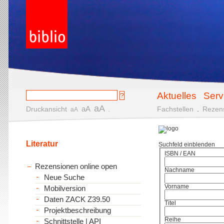
Aktuelles
Serv
aA
aA
Druckansicht
.
Fachstellen
.
Rezen
aA
Literatur
Suchfeld einblenden
ISBN / EAN
Rezensionen online open
Nachname
Neue Suche
Vorname
Mobilversion
Daten ZACK Z39.50
Titel
Projektbeschreibung
Reihe
Schnittstelle | API