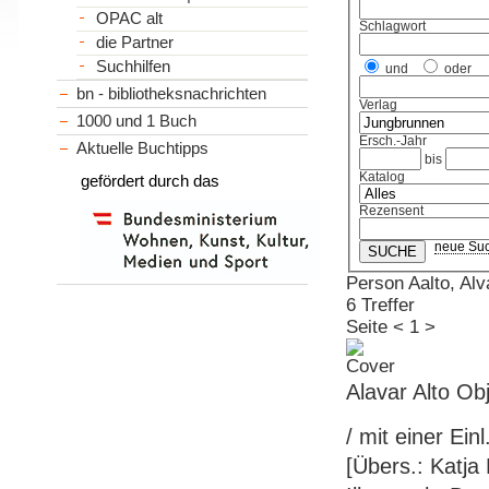
OPAC alt
Schlagwort
die Partner
Suchhilfen
und
oder
bn - bibliotheksnachrichten
Verlag
1000 und 1 Buch
Ersch.-Jahr
Aktuelle Buchtipps
bis
Katalog
gefördert durch das
Rezensent
neue Su
Person Aalto, Alv
6 Treffer
Seite
<
1
>
Alavar Alto Ob
/ mit einer Ei
[Übers.: Katja