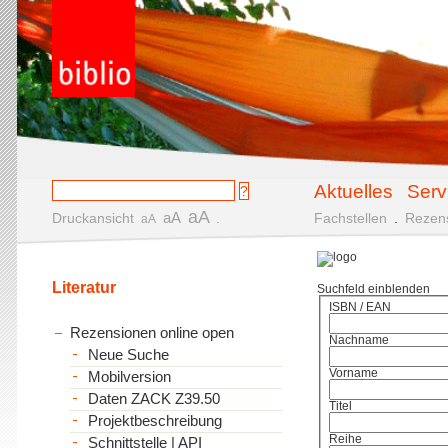
Aktuelles
Serv
aA
aA
Druckansicht
.
Fachstellen
.
Rezen
aA
Literatur
Suchfeld einblenden
ISBN / EAN
Rezensionen online open
Nachname
Neue Suche
Vorname
Mobilversion
Daten ZACK Z39.50
Titel
Projektbeschreibung
Reihe
Schnittstelle | API