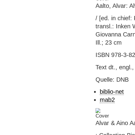
Aalto, Alvar: A
/ [ed. in chief
transl.: Inken 
Giovanna Carne
Ill.; 23 cm
ISBN 978-3-82
Text dt., engl., 
Quelle: DNB
biblio-net
mab2
Alvar & Aino A