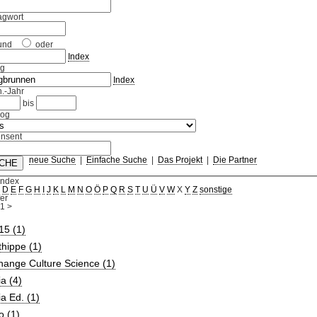
agwort
und
oder
Index
ag
Index
.-Jahr
bis
log
nsent
neue Suche
|
Einfache Suche
|
Das Projekt
|
Die Partner
Index
C
D
E
F
G
H
I
J
K
L
M
N
O
Ö
P
Q
R
S
T
U
Ü
V
W
X
Y
Z
sonstige
fer
1
>
15 (1)
hippe (1)
ange Culture Science (1)
a (4)
a Ed. (1)
o (1)