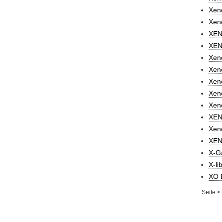
Xeno
Xen
XEN
XEN
Xeno
Xeno
Xeno
Xeno
Xeno
XEN
Xeno
XEN
X-G
X-lib
XO E
Seite
<