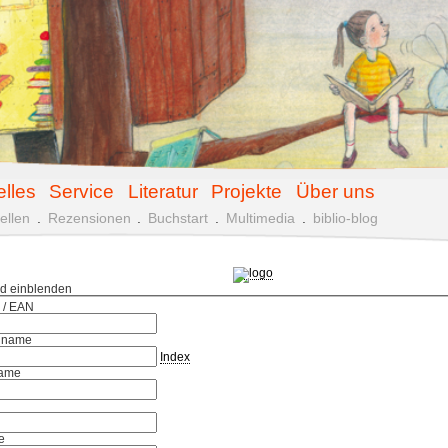
elles
Service
Literatur
Projekte
Über uns
ellen
.
Rezensionen
.
Buchstart
.
Multimedia
.
biblio-blog
ld einblenden
 / EAN
hname
Index
ame
e