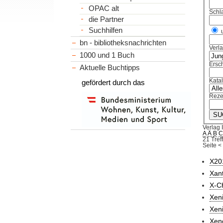
OPAC alt
Schl
die Partner
Suchhilfen
bn - bibliotheksnachrichten
Verl
1000 und 1 Buch
Ersch
Aktuelle Buchtipps
Kata
gefördert durch das
Reze
Verlag 
A
Ä
B
21 Tref
Seite
<
X20
Xant
X-Ch
Xeni
Xeni
Xen