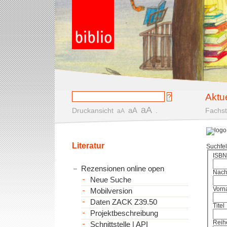
Aktu
aA
aA
Druckansicht
.
Fachst
aA
Literatur
Suchfe
ISBN
Rezensionen online open
Nac
Neue Suche
Vorn
Mobilversion
Daten ZACK Z39.50
Titel
Projektbeschreibung
Reih
Schnittstelle | API