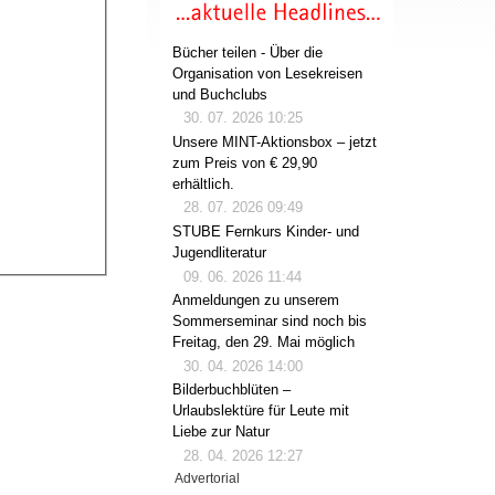
Bücher teilen - Über die
Organisation von Lesekreisen
und Buchclubs
30. 07. 2026 10:25
Unsere MINT-Aktionsbox – jetzt
zum Preis von € 29,90
erhältlich.
28. 07. 2026 09:49
STUBE Fernkurs Kinder- und
Jugendliteratur
09. 06. 2026 11:44
Anmeldungen zu unserem
Sommerseminar sind noch bis
Freitag, den 29. Mai möglich
30. 04. 2026 14:00
Bilderbuchblüten –
Urlaubslektüre für Leute mit
Liebe zur Natur
28. 04. 2026 12:27
Advertorial